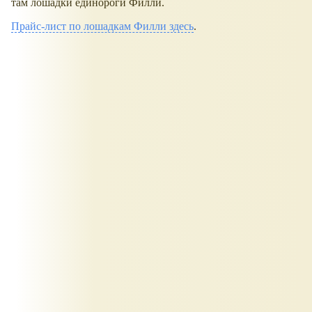
там лошадки единороги Филли.
Прайс-лист по лошадкам Филли здесь
.