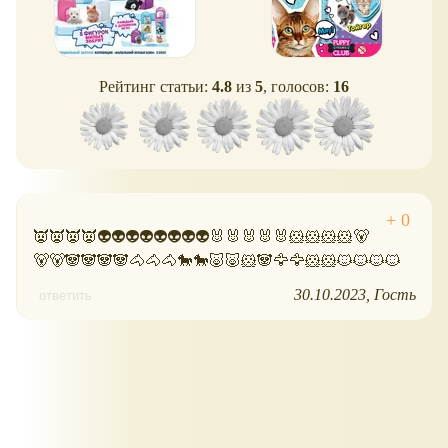
Рейтинг статьи:
4.8
из
5
, голосов:
16
👿👿👿👿👽👽👽👽👽👽👽👽🐰🐰🐰🐰🐰🐹🐹🐹🐹🐻
🐻🐻🐼🐼🐼🐼🐴🐴🐴🐎🐎🐷🐷🐹🐼🦅🦅🐹🐹🐱🐱🐱🐱
30.10.2023
Гость
ответить