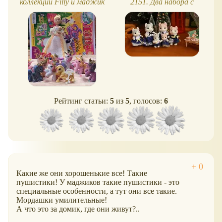
коллекции Filly и маджик
2151. Два набора с
цветочная лошадка
кошками керл - обзор,
фото
Рейтинг статьи:
5
из
5
, голосов:
6
Какие же они хорошенькие все! Такие
пушистики! У маджиков такие пушистики - это
специальные особенности, а тут они все такие.
Мордашки умилительные!
А что это за домик, где они живут?..