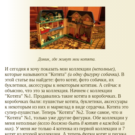
Домик, где живут мои котята.
И сегодня я хочу показать мои коллекции
(неполные)
,
которые называются "Котята"
(и одну фигурку собачки)
. В
этой статье вы найдете: фото котят, фото собачки, их
буклетики, аксессуары к некоторым котятам. А сейчас я
объясню, что это за коллекция. Начнем с коллекции
"Котята" №1. Продавались такие котята в коробочках. В
коробочках были: пушистые котята, буклетики, аксессуары
к некоторым из них и мармелад в виде сердечка. Котята это
супер-пушистые. Теперь "Котята" №2. Тоже самое, что и
"Котята" №1, только уже другие фигурки. Обе коллекции у
меня неполные
(всего должно быть 8 котят в каждой из
них)
. У меня же только 4 котенка из первой коллекции и 7
котят из второй коллекции. А теперь фотки котят и песика.