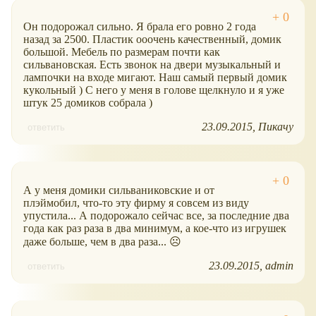
Он подорожал сильно. Я брала его ровно 2 года
назад за 2500. Пластик ооочень качественный, домик
большой. Мебель по размерам почти как
сильвановская. Есть звонок на двери музыкальный и
лампочки на входе мигают. Наш самый первый домик
кукольный ) С него у меня в голове щелкнуло и я уже
штук 25 домиков собрала )
23.09.2015
Пикачу
ответить
А у меня домики сильваниковские и от
плэймобил, что-то эту фирму я совсем из виду
упустила... А подорожало сейчас все, за последние два
года как раз раза в два минимум, а кое-что из игрушек
даже больше, чем в два раза... ☹
23.09.2015
admin
ответить