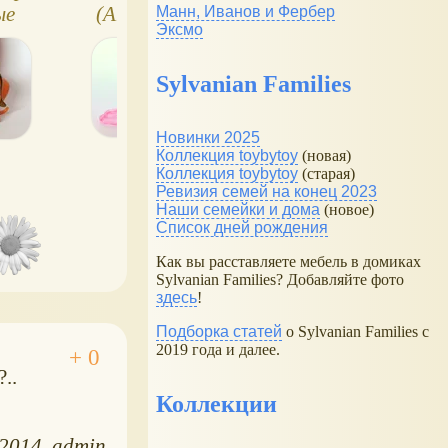
ые
(Annie Bulldog),
Манн, Иванов и Фербер
Эксмо
абор
собачки Mix Pups
Sylvanian Families
Новинки 2025
Коллекция toybytoy
(новая)
Коллекция toybytoy
(старая)
Ревизия семей на конец 2023
Наши семейки и дома
(новое)
Список дней рождения
Как вы расставляете мебель в домиках
Sylvanian Families? Добавляйте фото
здесь
!
Подборка статей
о Sylvanian Families с
2019 года и далее.
..
Коллекции
.2014
admin