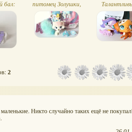
й бал:
питомец Золушки,
Талантлив
и
щенок Pumpkin
зверюшки, н
ов:
2
 маленькие. Никто случайно таких ещё не покупал?
.
26.01