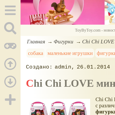
ToyByToy.com - новос
Главная
Фигурки
Chi Chi LOVE
собака
маленькие игрушки
фигурк
admin
26.01.2014
Chi Chi LOVE ми
Chi Chi
с разли
фигурк