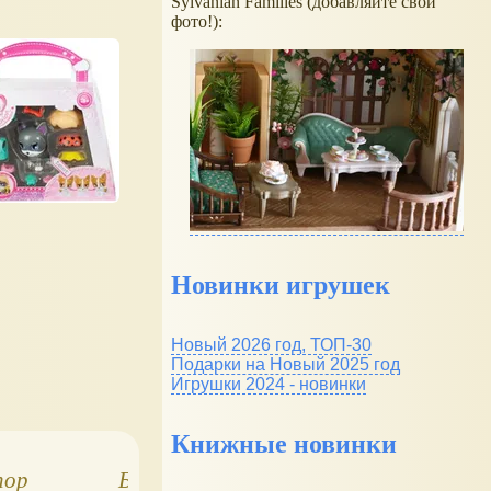
Sylvanian Families (добавляйте свои
фото!):
Новинки игрушек
Новый 2026 год, ТОП-30
Подарки на Новый 2025 год
Игрушки 2024 - новинки
Книжные новинки
Shop
Бульдог Энни
Chi Chi LOVE