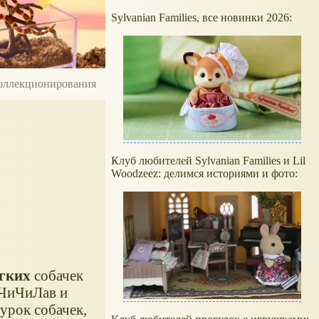
Sylvanian Families, все новинки 2026:
 коллекционирования
Клуб любителей Sylvanian Families и Lil
Woodzeez: делимся историями и фото:
гких
собачек
 ЧиЧиЛав и
урок собачек,