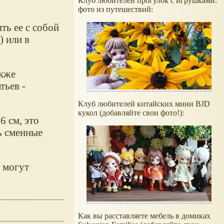
Клуб любителей прогулок с игрушками:
фото из путешествий:
ь ее с собой
) или в
акже
тьев -
Клуб любителей китайских мини BJD
кукол (добавляйте свои фото!):
6 см, это
ь сменные
, могут
Как вы расставляете мебель в домиках