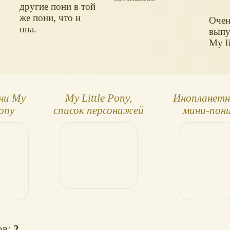
другие пони в той
же пони, что и
Очен
она.
выпу
My li
ни My
My Little Pony,
Инопланет
Pony
список персонажей
мини-пон
ов:
2