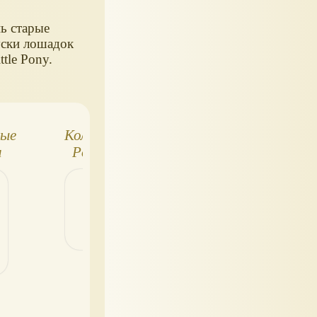
ь старые
ски лошадок
ttle Pony.
ные
Коллекция Funko
POP MART,
и
Pop! Bitty - My
коллекция фигур
Little Pony
My Little Pony
Leisure Afternoo