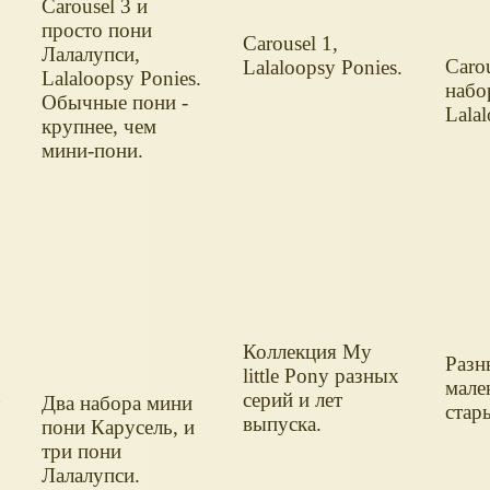
Carousel 3 и
просто пони
Carousel 1,
Лалалупси,
Carou
Lalaloopsy Ponies.
Lalaloopsy Ponies.
набо
Обычные пони -
Lalal
крупнее, чем
мини-пони.
Коллекция My
Разн
little Pony разных
мале
серий и лет
т
Два набора мини
стар
выпуска.
пони Карусель, и
три пони
Лалалупси.