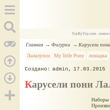
ToyByToy.com - новос
Главная
Фигурки
Карусели пон
Лалалупси
My little Pony
лошадка
admin
17.03.2015
Карусели пони Л
Наборы и
Произво