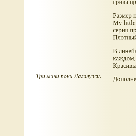
грива п
Размер п
My littl
серии п
Плотный
В линейк
каждом, 
Красивы
Три мини пони Лалалупси.
Дополне