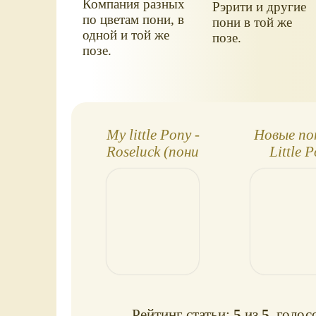
Компания разных
Рэрити и другие
по цветам пони, в
пони в той же
одной и той же
позе.
позе.
My little Pony -
Новые по
Roseluck (пони
Little 
Розочка)
Рейтинг статьи:
5
из
5
, голос