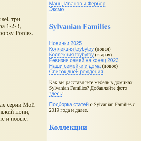
Манн, Иванов и Фербер
Эксмо
sel, три
Sylvanian Families
ра 1-2-3,
oopsy Ponies.
Новинки 2025
Коллекция toybytoy
(новая)
Коллекция toybytoy
(старая)
Ревизия семей на конец 2023
Наши семейки и дома
(новое)
Список дней рождения
Как вы расставляете мебель в домиках
Sylvanian Families? Добавляйте фото
здесь
!
ые серии Мой
Подборка статей
о Sylvanian Families с
2019 года и далее.
нький пони,
ые и новые.
Коллекции