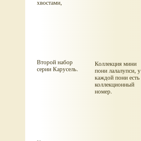
хвостами,
украшениями.
Размер мини пони
лалалупси - около
4,5-5 см, точно
как у My little
Pony.
Второй набор
Коллекция мини
серии Карусель.
пони лалалупси, у
каждой пони есть
коллекционный
номер.