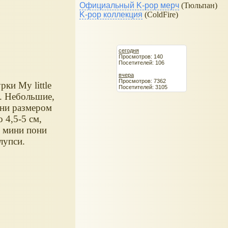
Официальный K-pop мерч
(Тюльпан)
K-pop коллекция
(ColdFire)
сегодня
Просмотров: 140
Посетителей: 106
вчера
Просмотров: 7362
рки My little
Посетителей: 3105
. Небольшие,
они размером
 4,5-5 см,
и мини пони
лупси.