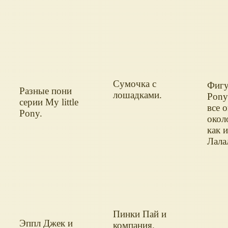
Сумочка с
Фигу
Разные пони
лошадками.
Pony
серии My little
все 
Pony.
около
как 
Лала
Пинки Пай и
Эппл Джек и
компания.