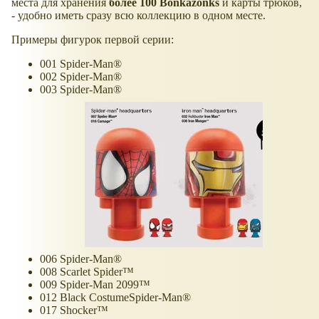
места для хранения
более 100 Bonkazonks
и карты трюков,
- удобно иметь сразу всю коллекцию в одном месте.
Примеры фигурок первой серии:
001 Spider-Man®
002 Spider-Man®
003 Spider-Man®
006 Spider-Man®
008 Scarlet Spider™
009 Spider-Man 2099™
012 Black CostumeSpider-Man®
017 Shocker™