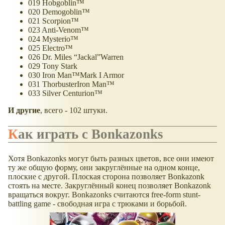
019 Hobgoblin™
020 Demogoblin™
021 Scorpion™
023 Anti-Venom™
024 Mysterio™
025 Electro™
026 Dr. Miles “Jackal”Warren
029 Tony Stark
030 Iron Man™Mark I Armor
031 ThorbusterIron Man™
033 Silver Centurion™
И другие
, всего - 102 штуки.
Как играть с Bonkazonks
Хотя Bonkazonks могут быть разных цветов, все они имеют
ту же общую форму, они закруглённые на одном конце,
плоские с другой. Плоская сторона позволяет Bonkazonk
стоять на месте. Закруглённый конец позволяет Bonkazonk
вращаться вокруг. Bonkazonks считаются free-form stunt-
battling game - свободная игра с трюками и борьбой.