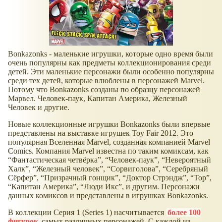
Bonkazonks - маленькие игрушки, которые одно время были
очень популярны как предметы коллекционирования среди
детей. Эти маленькие персонажи были особенно популярны
среди тех детей, которые влюблены в персонажей Marvel.
Потому что Bonkazonks созданы по образцу персонажей
Марвел. Человек-паук, Капитан Америка, Железный
Человек и другие.
Новые коллекционные игрушки Bonkazonks были впервые
представлены на выставке игрушек Toy Fair 2012. Это
популярная Вселенная Marvel, созданная компанией Marvel
Comics. Компания Marvel известна по таким комиксам, как
“Фантастическая четвёрка”, “Человек-паук”, “Невероятный
Халк”, “Железный человек”, “Сорвиголова”, “Серебряный
Сёрфер”, “Призрачный гонщик”, “Доктор Стрэндж”, “Тор”,
“Капитан Америка”, “Люди Икс”, и другим. Персонажи
данных комиксов и представлены в игрушках Bonkazonks.
В коллекции Серия 1 (Series 1) насчитывается
более 100
фигурок
самых различных персонажей. С каждой из