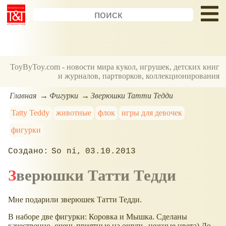
ToyByToy.com - новости мира кукол, игрушек, детских книг
и журналов, партворков, коллекционирования
Главная
Фигурки
Зверюшки Татти Тедди
Tatty Teddy
животные
флок
игры для девочек
фигурки
So ni
03.10.2013
Зверюшки Татти Тедди
Мне подарили зверюшек Татти Тедди.
В наборе две фигурки: Коровка и Мышка. Сделаны
качественно, очень приятные на ощупь, нежные цвета) До