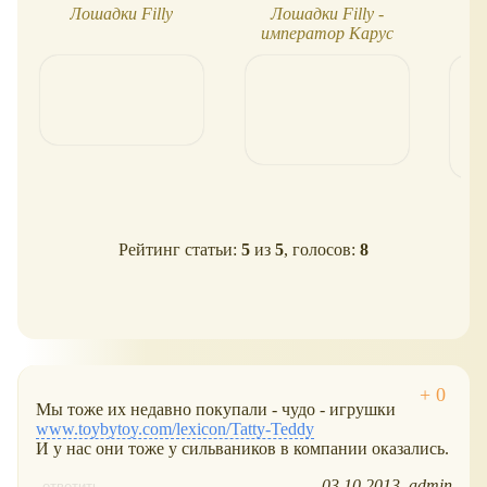
Лошадки Filly
Лошадки Filly -
П
император Карус
Рейтинг статьи:
5
из
5
, голосов:
8
Мы тоже их недавно покупали - чудо - игрушки
www.toybytoy.com/lexicon/Tatty-Teddy
И у нас они тоже у сильваников в компании оказались.
03.10.2013
admin
ответить