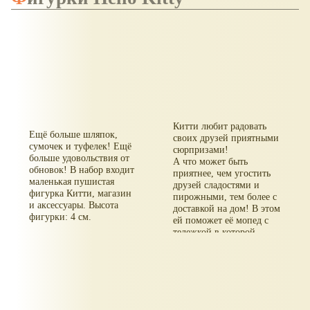
Китти любит радовать
Ещё больше шляпок,
своих друзей приятными
сумочек и туфелек! Ещё
сюрпризами!
больше удовольствия от
А что может быть
обновок! В набор входит
приятнее, чем угостить
маленькая пушистая
друзей сладостями и
фигурка Китти, магазин
пирожными, тем более с
и аксессуары. Высота
доставкой на дом! В этом
фигурки: 4 см.
ей поможет её мопед с
тележкой в которой
можно развозить
сладости по всему
городу и угощать друзей.
Высота фигурки: 4 см.