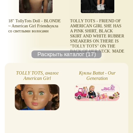
18" TollyTots Doll - BLONDE
TOLLY TOTS - FRIEND OF
~ American Girl Friendкукла
AMERICAN GIRL SHE HAS
со светлыми волосами
A PINK SHIRT, BLACK
SKIRT AND WHITE RUBBER
SNEAKERS ON.THERE IS
"TOLLY TOTS" ON THE
BACK OF HER NECK. MADE
IN CHINA.
TOLLY TOTS, аналог
Куклы Battat - Our
American Girl
Generation