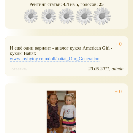
Рейтинг статьи:
4.4
из
5
, голосов:
25
И ещё один вариант - аналог кукол American Girl -
куклы Battat:
www.toybytoy.com/doll/battat_Our_Generation
20.05.2011
admin
ответить