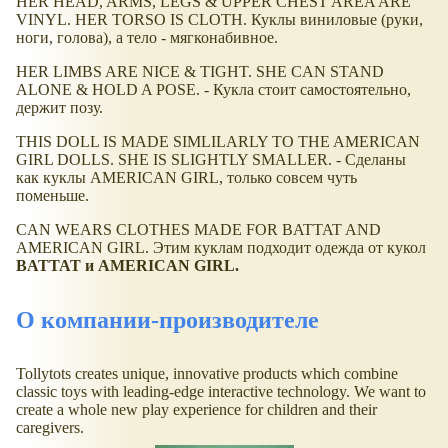
HER HEAD, ARMS, LEGS & UPPER CHEST AREA ARE
VINYL. HER TORSO IS CLOTH. Куклы виниловые (руки,
ноги, голова), а тело - мягконабивное.
HER LIMBS ARE NICE & TIGHT. SHE CAN STAND
ALONE & HOLD A POSE. - Кукла стоит самостоятельно,
держит позу.
THIS DOLL IS MADE SIMLILARLY TO THE AMERICAN
GIRL DOLLS. SHE IS SLIGHTLY SMALLER. - Сделаны
как куклы AMERICAN GIRL, только совсем чуть
поменьше.
CAN WEARS CLOTHES MADE FOR BATTAT AND
AMERICAN GIRL. Этим куклам подходит одежда от кукол
BATTAT и AMERICAN GIRL.
О компании-производителе
Tollytots creates unique, innovative products which combine
classic toys with leading-edge interactive technology. We want to
create a whole new play experience for children and their
caregivers.