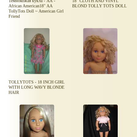
Темнокожая кукла - АА -
18" CLOTH AND VINYL
African American18" AA
BLOND TOLLY TOTS DOLL
TollyTots Doll ~ American Girl
Friend
TOLLYTOTS - 18 INCH GIRL
WITH LONG WAVY BLONDE
HAIR