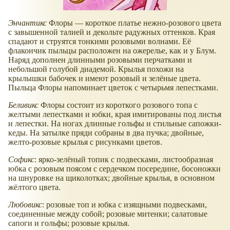
Энчантикс
Флоры — короткое платье нежно-розового цвета
с завышенной талией и декольте радужных оттенков. Края
спадают и струятся тонкими розовыми волнами. Её
флакончик пыльцы расположен на ожерелье, как и у Блум.
Наряд дополнен длинными розовыми перчатками и
небольшой голубой диадемой. Крылья похожи на
крылышки бабочек и имеют розовый и зелёные цвета.
Пыльца Флоры напоминает цветок с четырьмя лепестками.
Беливикс
Флоры состоит из короткого розового топа с
желтыми лепестками и юбки, края имитированы под листья
и лепестки. На ногах длинные гольфы и стильные сапожки-
кеды. На затылке пряди собраны в два пучка; двойные,
желто-розовые крылья с рисунками цветов.
Софикс
: ярко-зелёный топик с подвесками, листообразная
юбка с розовым поясом с сердечком посередине, босоножки
на шнуровке на щиколотках; двойные крылья, в основном
жёлтого цвета.
Любовикс
: розовые топ и юбка с изящными подвесками,
соединенные между собой; розовые митенки; салатовые
сапоги и гольфы; розовые крылья.