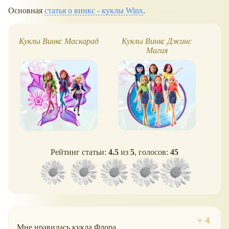
Основная
статья о винкс - куклы Winx
.
Куклы Винкс Маскарад
Куклы Винкс Джинс
Wi
Магия
Рейтинг статьи:
4.5
из
5
, голосов:
45
Мне нравилась кукла Флора.