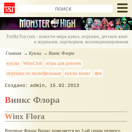
ToyByToy.com - новости мира кукол, игрушек, детских книг
и журналов, партворков, коллекционирования
Главная
Куклы
Винкс Флора
куклы
WinxClub
игры для девочек
игрушки по мультфильмам
куклы винкс
фея
admin
15.02.2013
Винкс Флора
Winx Flora
Впервые Флора Винкс появляется во 2-ой серии первого