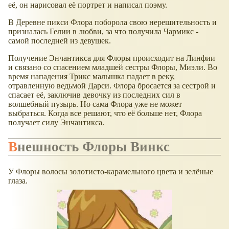
её, он нарисовал её портрет и написал поэму.
В Деревне пикси Флора поборола свою нерешительность и
призналась Гелии в любви, за что получила Чармикс -
самой последней из девушек.
Получение Энчантикса для Флоры происходит на Линфии
и связано со спасением младшей сестры Флоры, Миэли. Во
время нападения Трикс малышка падает в реку,
отравленную ведьмой Дарси. Флора бросается за сестрой и
спасает её, заключив девочку из последних сил в
волшебный пузырь. Но сама Флора уже не может
выбраться. Когда все решают, что её больше нет, Флора
получает силу Энчантикса.
Внешность Флоры Винкс
У Флоры волосы золотисто-карамельного цвета и зелёные
глаза.