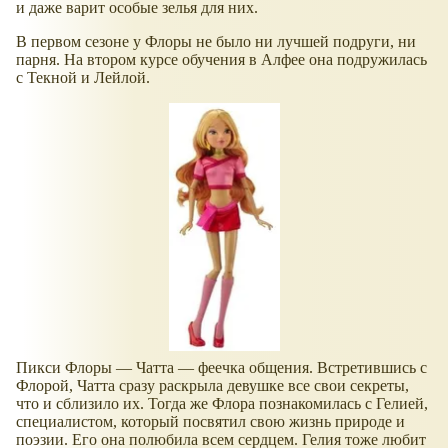
и даже варит особые зелья для них.
В первом сезоне у Флоры не было ни лучшей подруги, ни
парня. На втором курсе обучения в Алфее она подружилась
с Текной и Лейлой.
Пикси Флоры — Чатта — феечка общения. Встретившись с
Флорой, Чатта сразу раскрыла девушке все свои секреты,
что и сблизило их. Тогда же Флора познакомилась с Гелией,
специалистом, который посвятил свою жизнь природе и
поэзии. Его она полюбила всем сердцем. Гелия тоже любит