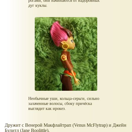
рогами, они начинаются от надбровных
дуг куклы.
Необычные уши, кольца-серьги, сильно
залаченные волосы, сбоку причёска
выглядит как ирокез.
Дружит с Венерой Макфлайтрап (Venus McFlytrap) и Джейн
Булитл (Jane Boolittle).