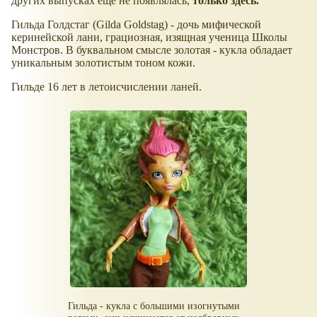
других выпусках ещё не появлялась,
только здесь.
Гильда Голдстаг (Gilda Goldstag) - дочь мифической
керинейской лани, грациозная, изящная ученица Школы
Монстров. В буквальном смысле золотая - кукла обладает
уникальным золотистым тоном кожи.
Гильде 16 лет в летоисчислении ланей.
Гильда - кукла с большими изогнутыми