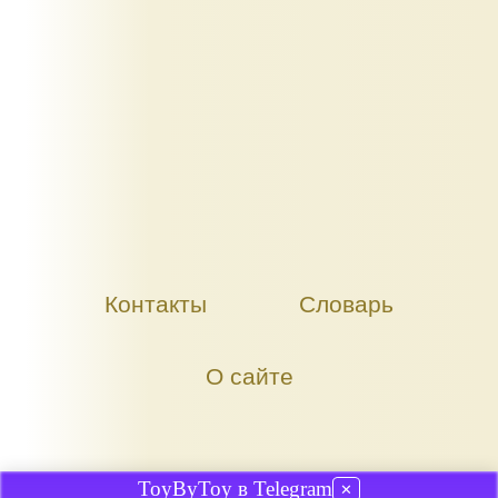
Контакты
Словарь
О сайте
ToyByToy в Telegram
✕