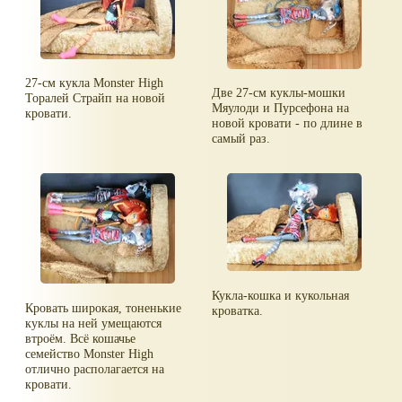
27-см кукла Monster High
Две 27-см куклы-мошки
Торалей Страйп на новой
Мяулоди и Пурсефона на
кровати.
новой кровати - по длине в
самый раз.
Кукла-кошка и кукольная
Кровать широкая, тоненькие
кроватка.
куклы на ней умещаются
втроём. Всё кошачье
семейство Monster High
отлично располагается на
кровати.