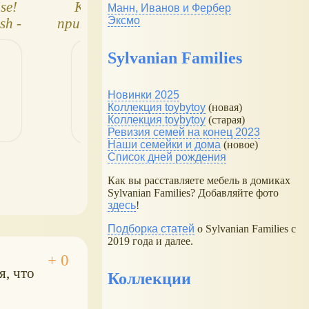
se!
Куклы Trudi -
Мягкие шитые
Манн, Иванов и Фербер
Эксмо
sh -
принцессы мечты!
куклы
клы
Neon
Sylvanian Families
Новинки 2025
Коллекция toybytoy
(новая)
Коллекция toybytoy
(старая)
Ревизия семей на конец 2023
Наши семейки и дома
(новое)
Список дней рождения
Как вы расставляете мебель в домиках
Sylvanian Families? Добавляйте фото
здесь
!
Подборка статей
о Sylvanian Families с
2019 года и далее.
я, что
Коллекции