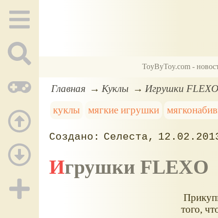
ToyByToy.com - новос
Главная
Куклы
Игрушки FLEX
куклы
мягкие игрушки
мягконабив
Селеста
12.02.201
Игрушки FLEXO
Прикупи
того, чт