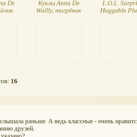
na De
Куклы Anna De
L.O.L. Surpri
айчик
Wailly, тигрёнок
Huggable Plu
плюшевые ку
Queen Bee и 
QT
сов:
16
 слышала раньше. А ведь классные - очень нравитс
анию друзей.
 указано?