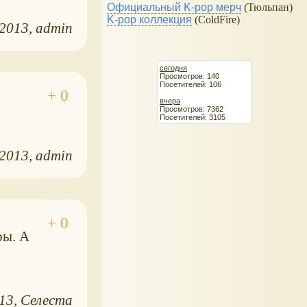
Официальный K-pop мерч
(Тюльпан)
K-pop коллекция
(ColdFire)
.2013
admin
сегодня
Просмотров: 140
Посетителей: 106
вчера
Просмотров: 7362
Посетителей: 3105
.2013
admin
ры. А
013
Селеста