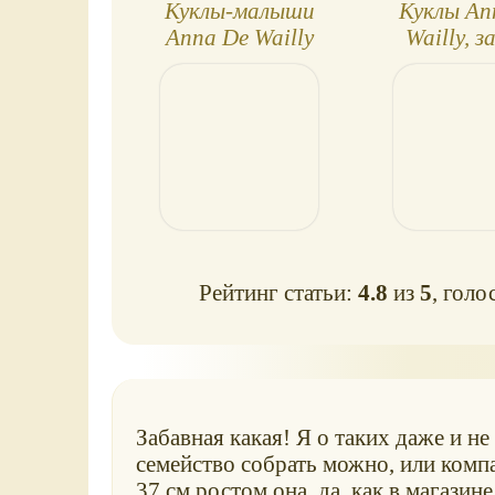
Куклы-малыши
Куклы An
Anna De Wailly
Wailly, з
Рейтинг статьи:
4.8
из
5
, голо
Забавная какая! Я о таких даже и не
семейство собрать можно, или комп
37 см ростом она, да, как в магазине