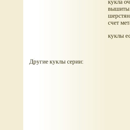
кукла оч
вышиты.
шерстян
счет мет
куклы ес
Другие куклы серии: