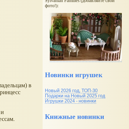
Sylvanian Families (добавляйте свои
фото!):
Новинки игрушек
ладельцам) в
Новый 2026 год, ТОП-30
принцесс
Подарки на Новый 2025 год
Игрушки 2024 - новинки
 и
Книжные новинки
ессам.