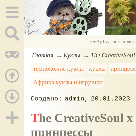
ToyByToy.com - новос
Главная
Куклы
The CreativeSou
темнокожие куклы
куклы
принцесс
Африка куклы и игрушки
admin
20.01.2023
The CreativeSoul x Disney: темнокожие куклы-
принцессы