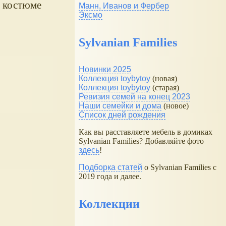
в костюме
Манн, Иванов и Фербер
Эксмо
Sylvanian Families
Новинки 2025
Коллекция toybytoy
(новая)
Коллекция toybytoy
(старая)
Ревизия семей на конец 2023
Наши семейки и дома
(новое)
Список дней рождения
Как вы расставляете мебель в домиках
Sylvanian Families? Добавляйте фото
здесь
!
Подборка статей
о Sylvanian Families с
2019 года и далее.
Коллекции