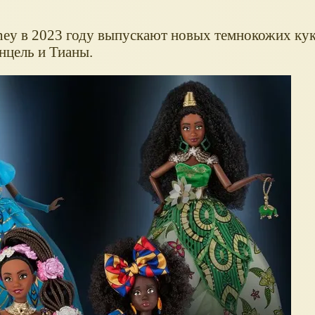
sney в 2023 году выпускают новых темнокожих кук
нцель и Тианы.