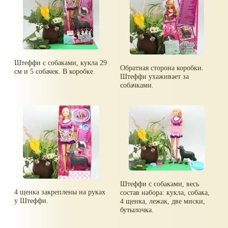
Штеффи с собаками, кукла 29
Обратная сторона коробки.
см и 5 собачек. В коробке.
Штеффи ухаживает за
собачками.
Штеффи с собаками, весь
4 щенка закреплены на руках
состав набора: кукла, собака,
у Штеффи.
4 щенка, лежак, две миски,
бутылочка.