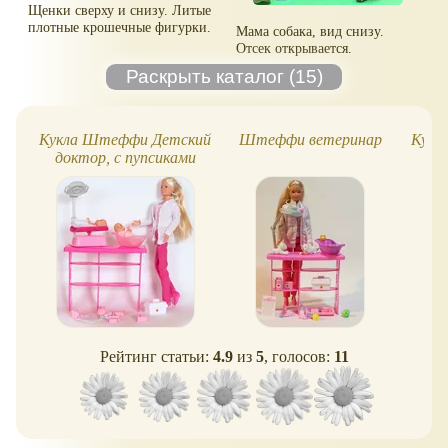
Щенки сверху и снизу. Литые
плотные крошечные фигурки.
Мама собака, вид снизу.
Отсек открывается.
Кукла Штеффи Детский
Штеффи ветеринар
Кукла
доктор, с пупсиками
Рейтинг статьи:
4.9
из
5
, голосов:
11