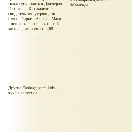
только усыновить в Дженерал
Бебиленда
Госпитале. К сожалению
свидетельство утеряно, но
имя на бирке - Алексис Маки
- осталось. Расстаюсь по той
же цене, что куплена (69
долларов + пересылка), в
общей сложности около 100
долларов.
Есть еще с темными
волосами, с документами и
даже чеком. Рост 52 см,
подходит одежда на
новорожденного.
Рост у трушек 50 см.
Другие Cabbage patch kids -
куклы-капустки.