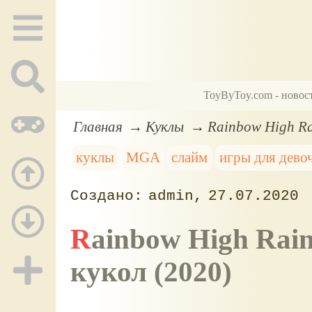
ToyByToy.com - новос
Главная
Куклы
Rainbow High Ra
куклы
MGA
слайм
игры для дево
admin
27.07.2020
Rainbow High Rainbow Surprise: перевыпуск
кукол (2020)