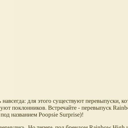
навсегда: для этого существуют перевыпуски, к
уют поклонников. Встречайте - перевыпуск Rain
под названием Poopsie Surprise)!
вернулись. Но теперь под брендом Rainbow High 