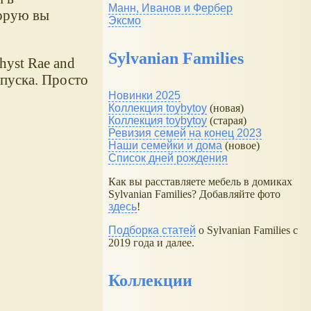
Манн, Иванов и Фербер
торую вы
Эксмо
Sylvanian Families
hyst Rae and
ыпуска. Просто
Новинки 2025
Коллекция toybytoy
(новая)
Коллекция toybytoy
(старая)
Ревизия семей на конец 2023
Наши семейки и дома
(новое)
Список дней рождения
Как вы расставляете мебель в домиках
Sylvanian Families? Добавляйте фото
здесь
!
Подборка статей
о Sylvanian Families с
2019 года и далее.
Коллекции