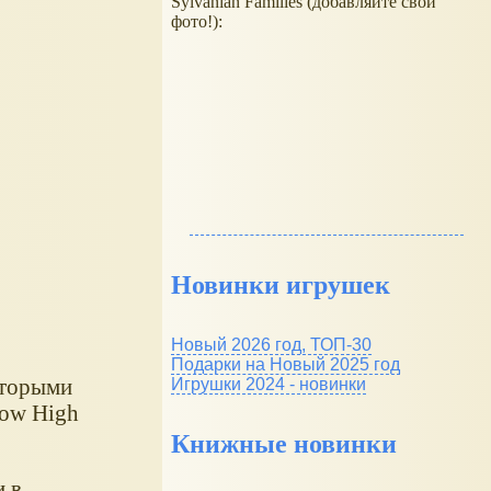
Sylvanian Families (добавляйте свои
фото!):
Новинки игрушек
Новый 2026 год, ТОП-30
Подарки на Новый 2025 год
оторыми
Игрушки 2024 - новинки
bow High
Книжные новинки
и в