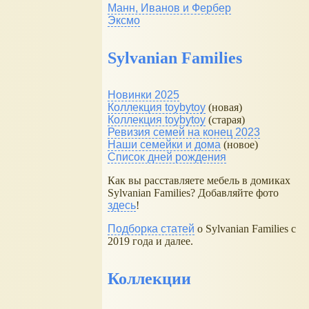
Манн, Иванов и Фербер
Эксмо
Sylvanian Families
Новинки 2025
Коллекция toybytoy
(новая)
Коллекция toybytoy
(старая)
Ревизия семей на конец 2023
Наши семейки и дома
(новое)
Список дней рождения
Как вы расставляете мебель в домиках
Sylvanian Families? Добавляйте фото
здесь
!
Подборка статей
о Sylvanian Families с
2019 года и далее.
Коллекции