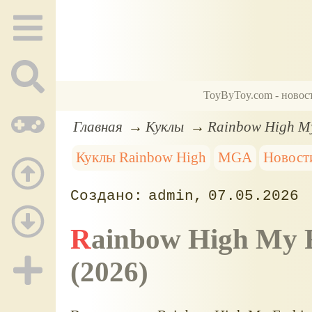
ToyByToy.com - новос
Главная
Куклы
Rainbow High My
Куклы Rainbow High
MGA
Новост
admin
07.05.2026
Rainbow High My Fashion Style, вторая волна
(2026)