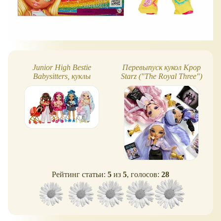
Junior High Bestie
Перевыпуск кукол Kpop
Babysitters, куклы
Starz ("The Royal Three")
Rainbow High (2026)
Rainbow High
Рейтинг статьи:
5
из
5
, голосов:
28