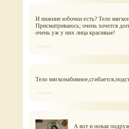
И нижние юбочки есть? Тело мягкон
Присматриваюсь; очень хочется до
очень уж у них лица красивые!
ответить
Тело мягконабивное,сгибается,подст
ответить
А вот и новая подруж