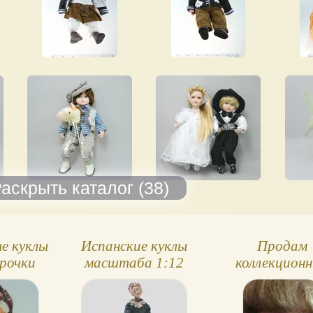
е куклы
Испанские куклы
Продам
арочки
масштаба 1:12
коллекцион
фарфоровые к
(возраст кук
15-16 лет