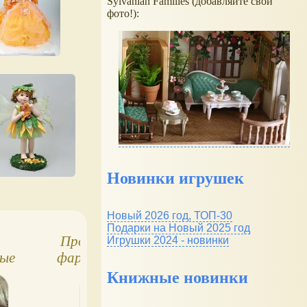
Sylvanian Families (добавляйте свои
фото!):
Новинки игрушек
Новый 2026 год, ТОП-30
Подарки на Новый 2025 год
Продам немецких
Коллекция
Игрушки 2024 - новинки
ные
фарфоровых кукол
Фарфоровых Кук
уклы
30-40 см
Дисней: прода
Книжные новинки
ол -
)