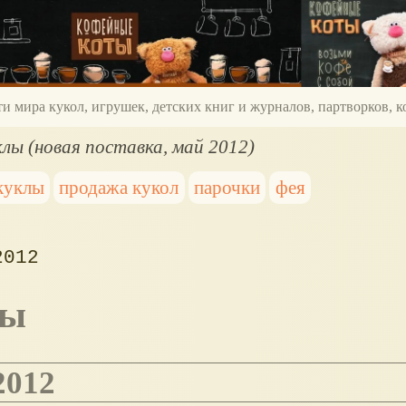
ти мира кукол, игрушек, детских книг и журналов, партворков,
лы (новая поставка, май 2012)
куклы
продажа кукол
парочки
фея
2012
лы
2012