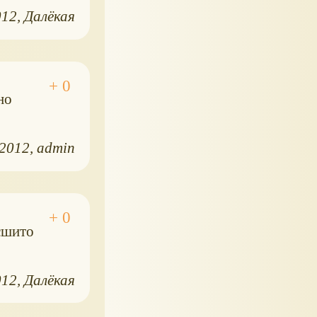
012
Далёкая
но
.2012
admin
,сшито
012
Далёкая