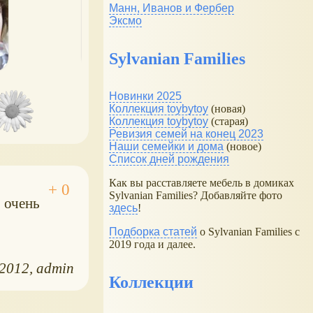
Манн, Иванов и Фербер
Эксмо
Sylvanian Families
Новинки 2025
Коллекция toybytoy
(новая)
Коллекция toybytoy
(старая)
Ревизия семей на конец 2023
Наши семейки и дома
(новое)
Список дней рождения
Как вы расставляете мебель в домиках
Sylvanian Families? Добавляйте фото
 очень
здесь
!
Подборка статей
о Sylvanian Families с
2019 года и далее.
.2012
admin
Коллекции