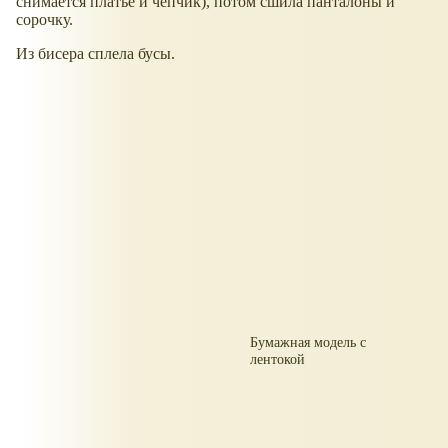
снимается платье и чепчик), потом сшила панталоны и
сорочку.
Из бисера сплела бусы.
Бумажная модель с
лентокой