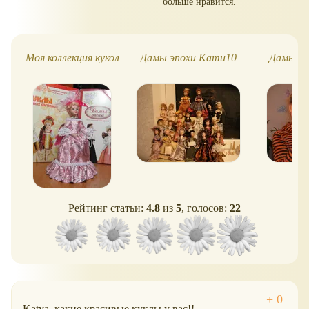
больше нравится.
Моя коллекция кукол
Дамы эпохи Кати10
Дамы эп
Ч
Рейтинг статьи:
4.8
из
5
, голосов:
22
Katya, какие красивые куклы у вас!!