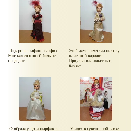
Подарила графине шарфик.
Этой даме поменяла шляпку
Мне кажется он ей больше
на летний вариант.
подходит.
Приукрасила жакетик и
блузку.
Отобрала у Дэзи шарфик и
Увидел в сувенирной лавке