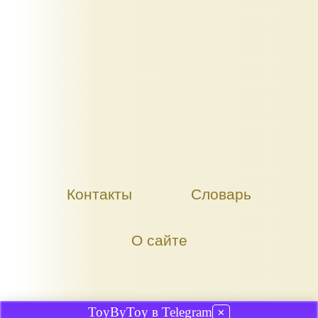
Контакты
Словарь
О сайте
ToyByToy в Telegram
✕