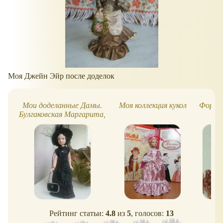
Моя Джейн Эйр после доделок
Мои доделанные Дамы.
Моя коллекция кукол
Форту
Булгаковская Маргарита,
Джен Эйр, Эмма Бовари
Рейтинг статьи:
4.8
из
5
, голосов:
13