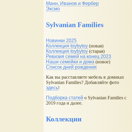
Манн, Иванов и Фербер
Эксмо
Sylvanian Families
Новинки 2025
Коллекция toybytoy
(новая)
Коллекция toybytoy
(старая)
Ревизия семей на конец 2023
Наши семейки и дома
(новое)
Список дней рождения
Как вы расставляете мебель в домиках
Sylvanian Families? Добавляйте фото
здесь
!
Подборка статей
о Sylvanian Families с
2019 года и далее.
Коллекции