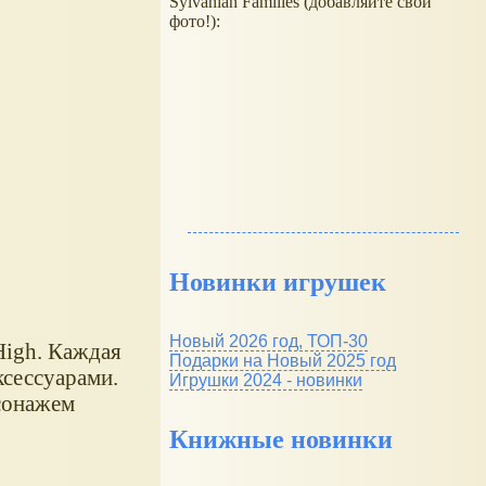
Sylvanian Families (добавляйте свои
фото!):
Новинки игрушек
Новый 2026 год, ТОП-30
High. Каждая
Подарки на Новый 2025 год
ксессуарами.
Игрушки 2024 - новинки
сонажем
Книжные новинки