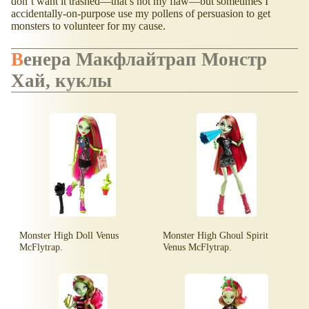
don’t want it trashed—that’s not my flaw—but sometimes I
accidentally-on-purpose use my pollens of persuasion to get
monsters to volunteer for my cause.
Венера Макфлайтрап Монстр
Хай, куклы
Monster High Doll Venus
Monster High Ghoul Spirit
McFlytrap.
Venus McFlytrap.