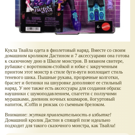
Кукла Твайла одета в фиолетовый наряд. Вместе со своим
домашним кроликом Дастином и 7 аксессуарами она готова
к сказочному дню в Школе монстров. ​В вязаном свитере,
рубашке с воротником-стойкой и юбке с закрученным
принтом этот монстр в стиле буги-вуги воплощает стиль
теневого шика. Пышные рукава, прозрачные колготки,
браслет и ботинки на шнуровке дополняют ее стильный
наряд. ​У нее также есть аксессуары для создания образа:
наушники с шумоподавлением, спагетти с ползучими
мурашками, дневник ночных кошмаров, йогуртовый
напиток, iCoffin и рюкзак со съемным брелоком.
​Внимание:
жуткая привлекательность в избытке!
Домашний кролик Дастин в спящей позе идеально
подходит для такого сказочного монстра, как Твайла!