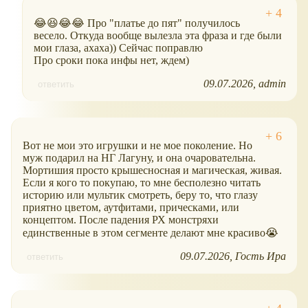
😂😆😂😂 Про "платье до пят" получилось
весело. Откуда вообще вылезла эта фраза и где были
мои глаза, ахаха)) Сейчас поправлю
Про сроки пока инфы нет, ждем)
09.07.2026
admin
ответить
Вот не мои это игрушки и не мое поколение. Но
муж подарил на НГ Лагуну, и она очаровательна.
Мортишия просто крышесносная и магическая, живая.
Если я кого то покупаю, то мне бесполезно читать
историю или мультик смотреть, беру то, что глазу
приятно цветом, аутфитами, прическами, или
концептом. После падения РХ монстряхи
единственные в этом сегменте делают мне красиво😭
09.07.2026
Гость Ира
ответить