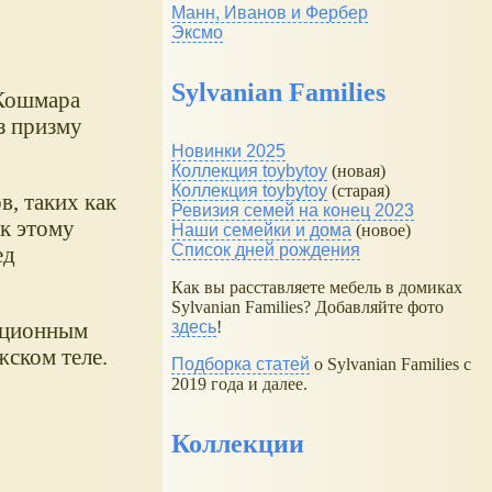
Манн, Иванов и Фербер
Эксмо
Sylvanian Families
"Кошмара
з призму
Новинки 2025
Коллекция toybytoy
(новая)
Коллекция toybytoy
(старая)
в, таких как
Ревизия семей на конец 2023
 к этому
Наши семейки и дома
(новое)
Список дней рождения
ед
Как вы расставляете мебель в домиках
Sylvanian Families? Добавляйте фото
екционным
здесь
!
жском теле.
Подборка статей
о Sylvanian Families с
2019 года и далее.
Коллекции