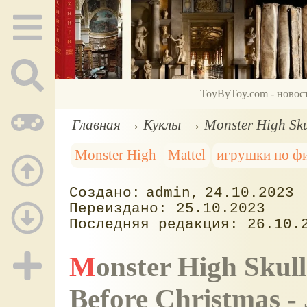
ToyByToy.com - новос
Главная
Куклы
Monster High Sku
Monster High
Mattel
игрушки по ф
admin
24.10.2023
25.10.2023
26.10.
Monster High Skullector, куклы The Nightmare
Before Christmas - 