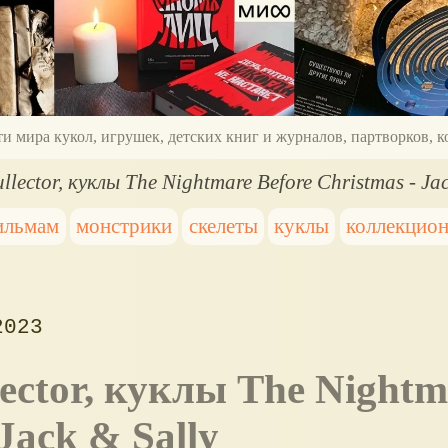
ти мира кукол, игрушек, детских книг и журналов, партворков,
llector, куклы The Nightmare Before Christmas - Jac
ильмам
монстрики
скелеты
куклы
коллекцио
2023
Jack & Sally