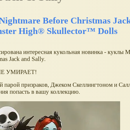
 Nightmare Before Christmas Jac
nster High® Skullector™ Dolls
сирована интересная кукольная новинка - куклы M
as Jack and Sally.
Е УМИРАЕТ!
 парой призраков, Джеком Скеллингтоном и Салл
ния попасть в вашу коллекцию.