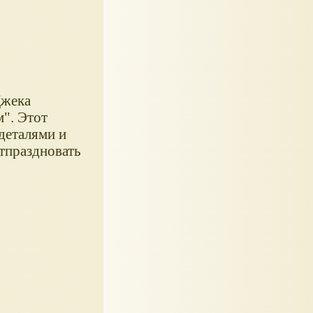
Джека
". Этот
деталями и
отпраздновать