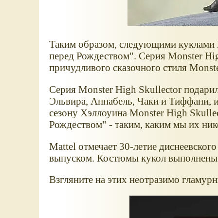
Таким образом, следующими куклами M
перед Рождеством". Серия Monster Hi
причудливого сказочного стиля Monste
Серия Monster High Skullector подари
Эльвира, Аннабель, Чаки и Тиффани, и
сезону Хэллоуина Monster High Skulle
Рождеством" - таким, каким мы их ник
Mattel отмечает 30-летие диснеевско
выпуском. Костюмы кукол выполнены с
Взгляните на этих неотразимо гламур