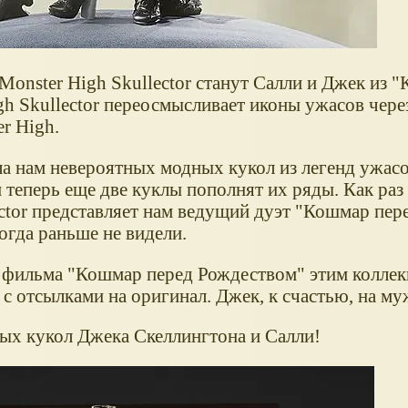
onster High Skullector станут Салли и Джек из 
gh Skullector переосмысливает иконы ужасов чере
r High.
ла нам невероятных модных кукол из легенд ужасо
 теперь еще две куклы пополнят их ряды. Как раз
ctor представляет нам ведущий дуэт "Кошмар пер
огда раньше не видели.
го фильма "Кошмар перед Рождеством" этим колл
 отсылками на оригинал. Джек, к счастью, на му
ных кукол Джека Скеллингтона и Салли!