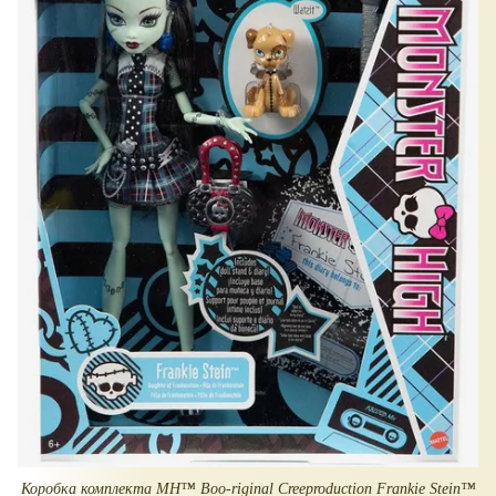
Коробка комплекта MH™ Boo-riginal Creeproduction Frankie Stein™