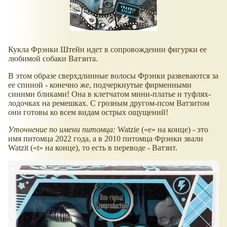
Кукла Фрэнки Штейн идет в сопровождении фигурки ее
любимой собаки Ватзита.
В этом образе сверхдлинные волосы Фрэнки развеваются за
ее спиной - конечно же, подчеркнутые фирменными
синими бликами! Она в клетчатом мини-платье и туфлях-
лодочках на ремешках. С грозным другом-псом Ватзитом
они готовы ко всем видам острых ощущений!
Уточнение по имени питомца:
Watzie (
e
на конце) - это
имя питомца 2022 года, а в 2010 питомца Фрэнки звали
Watzit (
t
на конце), то есть в переводе - Ватзит.