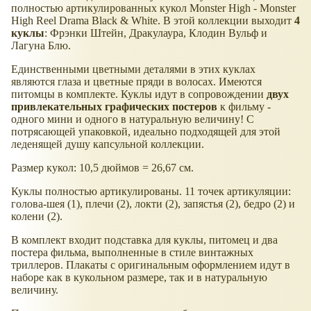
полностью артикулированных кукол Monster High - Monster
High Reel Drama Black & White. В этой коллекции выходит
4
куклы
: Фрэнки Штейн, Дракулаура, Клодин Вульф и
Лагуна Блю.
Единственными цветными деталями в этих куклах
являются глаза и цветные пряди в волосах. Имеются
питомцы в комплекте. Куклы идут в сопровождении
двух
привлекательных графических постеров
к фильму -
одного мини и одного в натуральную величину! С
потрясающей упаковкой, идеально подходящей для этой
леденящей душу капсульной коллекции.
Размер кукол: 10,5 дюймов = 26,67 см.
Куклы полностью артикулированы. 11 точек артикуляции:
голова-шея (1), плечи (2), локти (2), запястья (2), бедро (2) и
колени (2).
В комплект входит подставка для куклы, питомец и два
постера фильма, выполненные в стиле винтажных
триллеров. Плакаты с оригинальным оформлением идут в
наборе как в кукольном размере, так и в натуральную
величину.