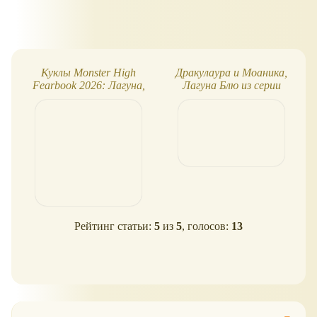
Куклы Monster High
Дракулаура и Моаника,
Fearbook 2026: Лагуна,
Лагуна Блю из серии
Гулия и Дракулаура
Welcome to Monster High
Рейтинг статьи:
5
из
5
, голосов:
13