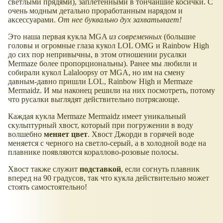
светлыми прядями), заплетенными в тончайшие косички. С
очень модным детально проработанным нарядом и
аксессуарами.
От нее буквально дух захватывает!
Это наша первая кукла MGA
из современных
(большие
головы и огромные глаза кукол LOL OMG и Rainbow High
до сих пор непривычны, в этом отношении русалки
Mermaze более пропорциональны). Ранее мы любили и
собирали кукол Lalaloopsy от MGA, но им на смену
давным-давно пришли LOL, Rainbow High и Mermaze
Mermaidz. И мы наконец решили на них посмотреть, потому
что русалки выглядят действительно потрясающе.
Каждая кукла Mermaze Mermaidz имеет уникальный
скульптурный хвост, который при погружении в воду
волшебно
меняет цвет
. Хвост Джорди в горячей воде
меняется с черного на светло-серый, а в холодной воде на
плавнике появляются кораллово-розовые полосы.
Хвост также служит
подставкой
, если согнуть плавник
вперед на 90 градусов, так что кукла действительно может
стоять самостоятельно!