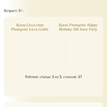
Возраст: 8+.
Кукла Licca-chan
Кукла Photogenic Happy
Photogenic Licca Gothic
Birthday Silk Snow Party
Noir - готический нуар
Licca (2026)
L
Рейтинг статьи:
5
из
5
, голосов:
17