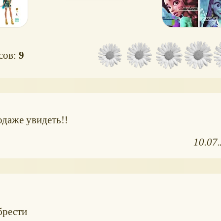
осов:
9
одаже увидеть!!
10.07
брести