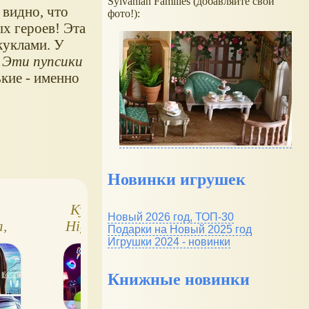
Sylvanian Families (добавляйте свои
у видно, что
фото!):
ых героев! Эта
куклами. У
? Эти пупсики
ькие - именно
Новинки игрушек
Куклы Monster
Куклы Monster
Новый 2026 год, ТОП-30
а,
High Skulltimate
High Haunt Coutu
Подарки на Новый 2025 год
лео
Secrets Series 3 -
Midnight Runwa
Игрушки 2024 - новинки
Neon Frights
(неоновые), фото
Книжные новинки