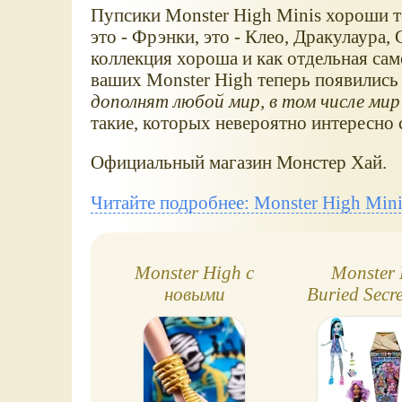
Пупсики Monster High Minis хороши т
это - Фрэнки, это - Клео, Дракулаура
коллекция хороша и как отдельная сам
ваших Monster High теперь появились 
дополнят любой мир, в том числе мир 
такие, которых невероятно интересно 
Официальный магазин Монстер Хай.
Читайте подробнее: Monster High Mini
Monster High с
Monster
новыми
Buried Secre
"детскими" лицами
Creepover (
и послед