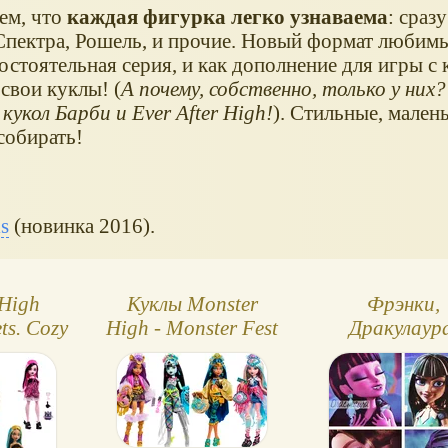
ем, что
каждая фигурка легко узнаваема
: сраз
, Спектра, Рошель, и прочие. Новый формат любим
остоятельная серия, и как дополнение для игры с 
свои куклы! (
А почему, собственно, только у них
кукол Барби и Ever After High!
). Стильные, мален
собирать!
s
(новинка 2016).
 High
Куклы Monster
Фрэнки,
ts. Cozy
High - Monster Fest
Дракулаур
серия 1)
- музыкальный
Клодин и К
ующие
фестиваль!
reboot