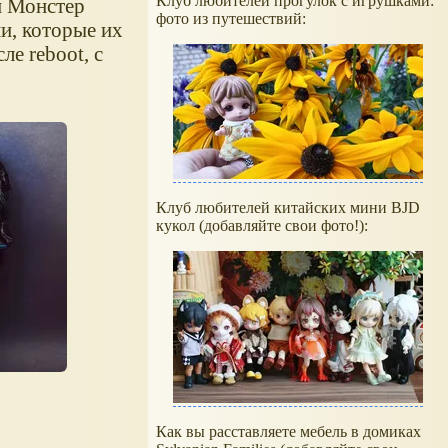
Клуб любителей прогулок с игрушками:
и Монстер
фото из путешествий:
и, которые их
ле reboot, с
Клуб любителей китайских мини BJD
кукол (добавляйте свои фото!):
Как вы расставляете мебель в домиках