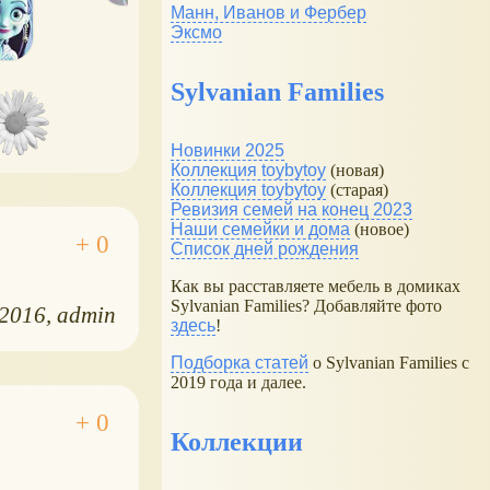
Манн, Иванов и Фербер
Эксмо
Sylvanian Families
Новинки 2025
Коллекция toybytoy
(новая)
Коллекция toybytoy
(старая)
Ревизия семей на конец 2023
Наши семейки и дома
(новое)
Список дней рождения
Как вы расставляете мебель в домиках
Sylvanian Families? Добавляйте фото
.2016
admin
здесь
!
Подборка статей
о Sylvanian Families с
2019 года и далее.
Коллекции