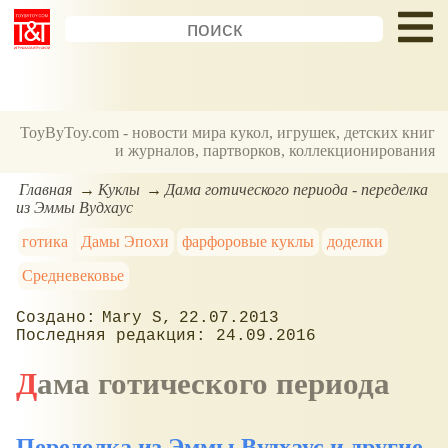
ToyByToy.com - новости мира кукол, игрушек, детских книг
и журналов, партворков, коллекционирования
Главная
Куклы
Дама готического периода - переделка
из Эммы Вудхаус
готика
Дамы Эпохи
фарфоровые куклы
доделки
Средневековье
Mary S
22.07.2013
24.09.2016
Дама готического периода
Переделка из Эммы Вудхаус и другие