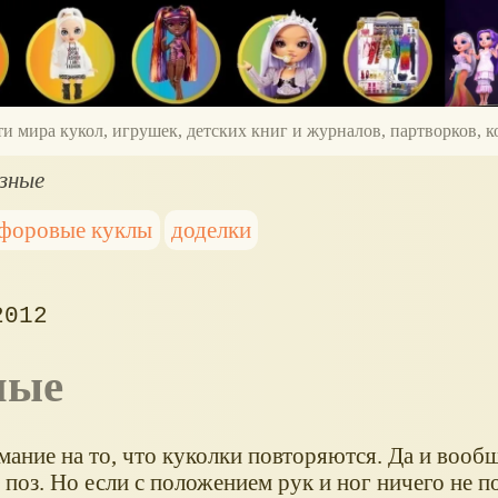
ти мира кукол, игрушек, детских книг и журналов, партворков,
зные
форовые куклы
доделки
2012
зные
ание на то, что куколки повторяются. Да и вообщ
поз. Но если с положением рук и ног ничего не п