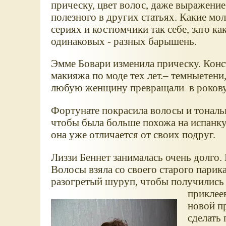
прическу, цвет волос, даже выражение
полезного в других статьях. Какие мол
сериях и костюмчики так себе, зато к
одинаковых - разных барышень.
Эмме Бовари изменила прическу. Конст
макияжа по моде тех лет.– темныетени
любую женщину превращали в рокову
Фортунате покрасила волосы и тональ
чтобы была больше похожа на испанку.
она уже отличается от своих подруг.
Лиззи Беннет занималась очень долго.
Волосы взяла со своего старого парик
разогретый шуруп, чтобы получились д
приклее
новой п
сделать 