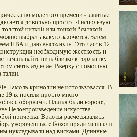
рическа по моде того времени - завитые
 делается довольно просто.
Я использую
 толстой ниткой или тонкой бечевкой
можно выбрать какую захочется. Затем
ем ПВА и даю высохнуть. Это часов 12.
 конструкции необходимую жесткость и
не наматывайте нить близко к горлышку
 потом снять изделие. Вверху с помощью
 талии.
е Ламоль кринолин не использовался. В
е 19 в. носили просто много
бок с оборками. Платья были короче,
ее.Целоепроизведение искусства
обой прическа. Волосы расчесывались
ор, укороченные с боков пряди завивали
оны иукладывали над висками. Длинные