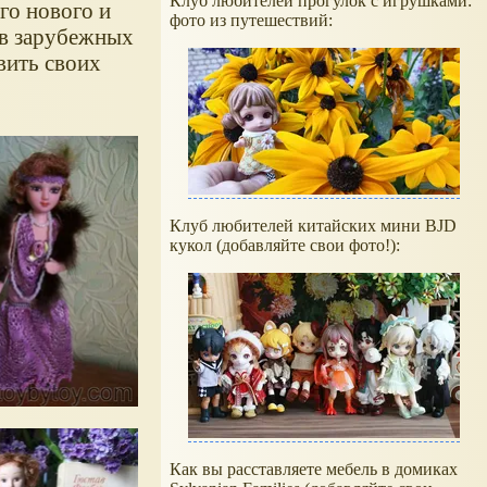
Клуб любителей прогулок с игрушками:
го нового и
фото из путешествий:
к в зарубежных
вить своих
Клуб любителей китайских мини BJD
кукол (добавляйте свои фото!):
Как вы расставляете мебель в домиках