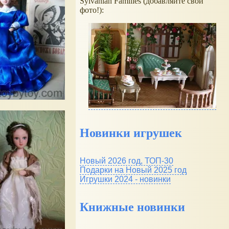
Sylvanian Families (добавляйте свои
фото!):
Новинки игрушек
Новый 2026 год, ТОП-30
Подарки на Новый 2025 год
Игрушки 2024 - новинки
Книжные новинки