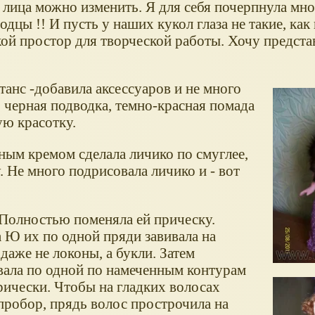
 лица можно изменить. Я для себя почерпнула мно
одцы !! И пусть у наших кукол глаза не такие, ка
акой простор для творческой работы. Хочу предста
анс -добавила аксессуаров и не много
, черная подводка, темно-красная помада
ю красотку.
ным кремом сделала личико по смуглее,
 Не много подрисовала личико и - вот
 Полностью поменяла ей прическу.
а Ю их по одной пряди завивала на
аже не локоны, а букли. Затем
вала по одной по намеченным контурам
рически. Чтобы на гладких волосах
пробор, прядь волос прострочила на