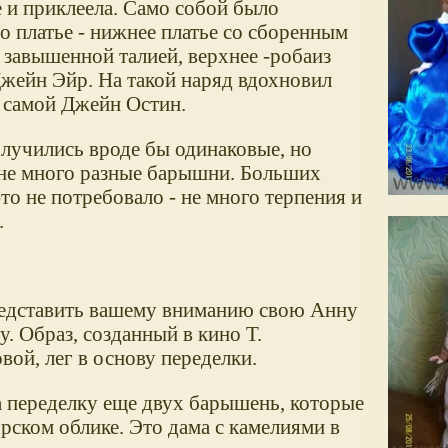
 и приклеела. Само собой было
о платье - нижнее платье со сборенным
 завышенной талией, верхнее -робаиз
Джейн Эйр.
На такой наряд вдохновил
 самой Джейн Остин.
олучились вроде бы одинаковые, но
 не много разные барышни. Больших
то не потребовало - не много терпения и
.
едставить вашему вниманию свою Анну
. Образ, созданный в кино Т.
ой, лег в основу переделки.
а переделку еще двух барышень, которые
орском облике. Это дама с камелиями в