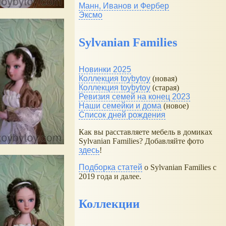
Манн, Иванов и Фербер
Эксмо
Sylvanian Families
Новинки 2025
Коллекция toybytoy
(новая)
Коллекция toybytoy
(старая)
Ревизия семей на конец 2023
Наши семейки и дома
(новое)
Список дней рождения
Как вы расставляете мебель в домиках
Sylvanian Families? Добавляйте фото
здесь
!
Подборка статей
о Sylvanian Families с
2019 года и далее.
Коллекции