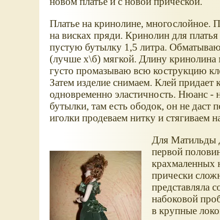
новом платье и с новой прической.
Платье на кринолине, многослойное. П
на висках пряди. Кринолин для платья
пустую бутылку 1,5 литра. Обматываю
(лучше х\б) мягкой. Длину кринолина 
густо промазываю всю кострукцию кле
Затем изделие снимаем. Клей придает
одновременно эластичность. Нюанс - 
бутылки, там есть ободок, он не даст
иголки продеваем нитку и стягиваем на
Для Матильды Д
первой половин
крахмаленных ю
прически сложн
представляла с
набоковой проб
в крупные лок