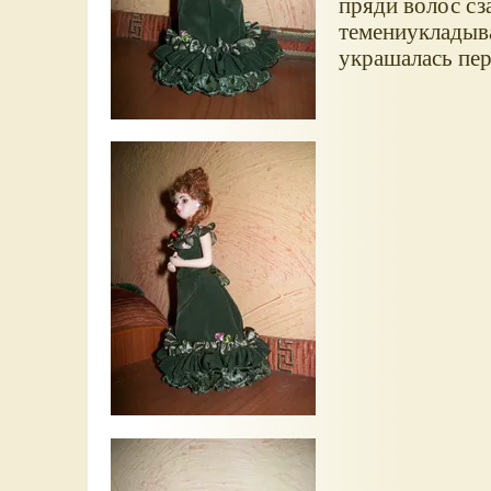
пряди волос сз
темениукладыв
украшалась пе