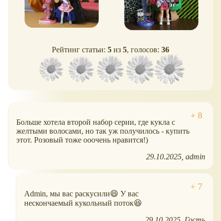
Рейтинг статьи:
5
из
5
, голосов:
36
Больше хотела второй набор серии, где кукла с
желтыми волосами, но так уж получилось - купить
этот. Розовый тоже ооочень нравится!)
29.10.2025
admin
Admin, мы вас раскусили😄 У вас
нескончаемый кукольный поток😆
29.10.2025
Гость