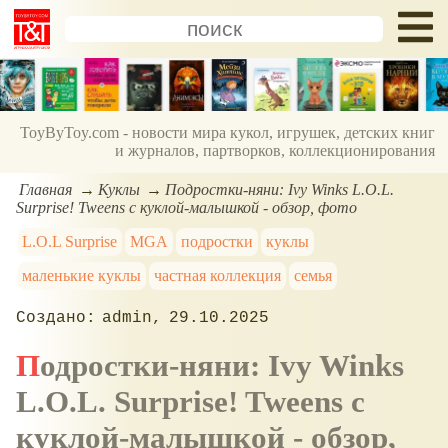
ToyByToy.com - новости мира кукол, игрушек, детских книг
и журналов, партворков, коллекционирования
Главная
Куклы
Подростки-няни: Ivy Winks L.O.L.
Surprise! Tweens с куклой-малышкой - обзор, фото
L.O.L Surprise
MGA
подростки
куклы
маленькие куклы
частная коллекция
семья
admin
29.10.2025
Подростки-няни: Ivy Winks
L.O.L. Surprise! Tweens с
куклой-малышкой - обзор,