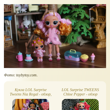
Фото: toybytoy.com
.
Кукла LOL Surprise
LOL Surprise TWEENS
Tweens Nia Regal - обзор,
Chloe Pepper - обзор
фото
куклы, фото