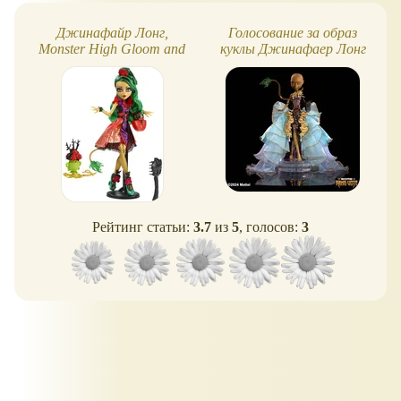
Джинафайр Лонг,
Голосование за образ
Monster High Gloom and
куклы Джинафаер Лонг
Bloom
Monster High
Рейтинг статьи:
3.7
из
5
, голосов:
3