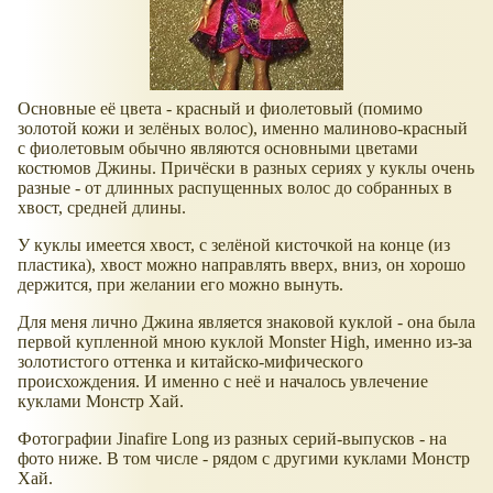
Основные её цвета - красный и фиолетовый (помимо
золотой кожи и зелёных волос), именно малиново-красный
с фиолетовым обычно являются основными цветами
костюмов Джины. Причёски в разных сериях у куклы очень
разные - от длинных распущенных волос до собранных в
хвост, средней длины.
У куклы имеется хвост, с зелёной кисточкой на конце (из
пластика), хвост можно направлять вверх, вниз, он хорошо
держится, при желании его можно вынуть.
Для меня лично Джина является знаковой куклой - она была
первой купленной мною куклой Monster High, именно из-за
золотистого оттенка и китайско-мифического
происхождения. И именно с неё и началось увлечение
куклами Монстр Хай.
Фотографии Jinafire Long из разных серий-выпусков - на
фото ниже. В том числе - рядом с другими куклами Монстр
Хай.