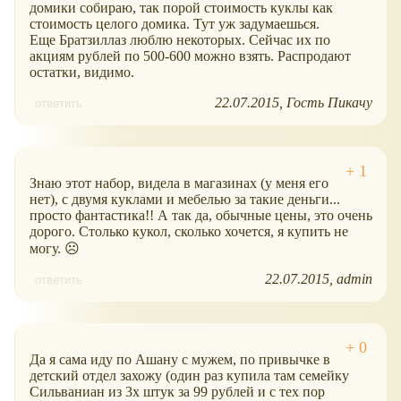
домики собираю, так порой стоимость куклы как
стоимость целого домика. Тут уж задумаешься.
Еще Братзиллаз люблю некоторых. Сейчас их по
акциям рублей по 500-600 можно взять. Распродают
остатки, видимо.
22.07.2015
Гость Пикачу
ответить
Знаю этот набор, видела в магазинах (у меня его
нет), с двумя куклами и мебелью за такие деньги...
просто фантастика!! А так да, обычные цены, это очень
дорого. Столько кукол, сколько хочется, я купить не
могу. ☹
22.07.2015
admin
ответить
Да я сама иду по Ашану с мужем, по привычке в
детский отдел захожу (один раз купила там семейку
Сильваниан из 3х штук за 99 рублей и с тех пор