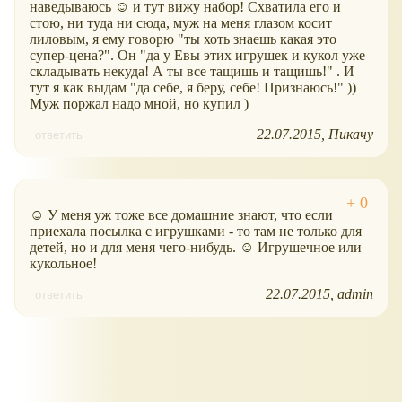
наведываюсь ☺ и тут вижу набор! Схватила его и
стою, ни туда ни сюда, муж на меня глазом косит
лиловым, я ему говорю "ты хоть знаешь какая это
супер-цена?". Он "да у Евы этих игрушек и кукол уже
складывать некуда! А ты все тащишь и тащишь!" . И
тут я как выдам "да себе, я беру, себе! Признаюсь!" ))
Муж поржал надо мной, но купил )
22.07.2015
Пикачу
ответить
☺ У меня уж тоже все домашние знают, что если
приехала посылка с игрушками - то там не только для
детей, но и для меня чего-нибудь. ☺ Игрушечное или
кукольное!
22.07.2015
admin
ответить