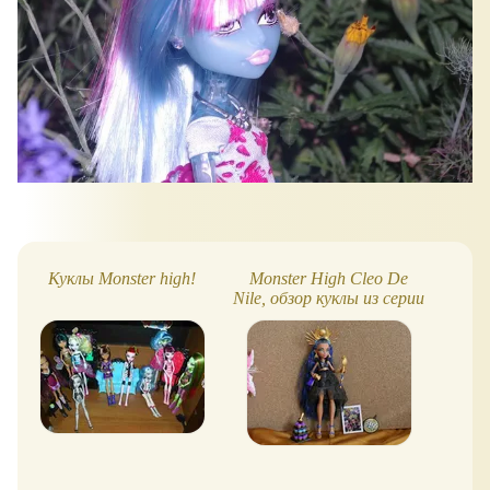
Куклы Monster high!
Monster High Cleo De
M
Nile, обзор куклы из серии
кук
Monster Ball. Ревизия 42
трет
кукол