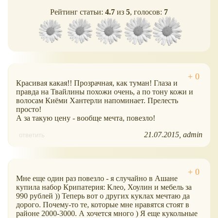
Рейтинг статьи:
4.7
из
5
, голосов:
7
Красивая какая!! Прозрачная, как туман! Глаза и
правда на Твайлины похожи очень, а по тону кожи и
волосам Киёми Хантерли напоминает. Прелесть
просто!
А за такую цену - вообще мечта, повезло!
21.07.2015
admin
ответить
Мне еще один раз повезло - я случайно в Ашане
купила набор Крипатерия: Клео, Хоулин и мебель за
990 рублей )) Теперь вот о других куклах мечтаю да
дорого. Почему-то те, которые мне нравятся стоят в
районе 2000-3000. А хочется много ) Я еще кукольные