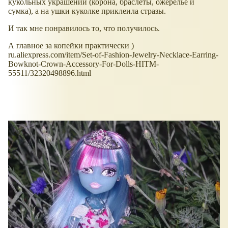
кукольных украшений (корона, браслеты, ожерелье и
сумка), а на ушки куколке приклеила стразы.
И так мне понравилось то, что получилось.
А главное за копейки практически )
ru.aliexpress.com/item/Set-of-Fashion-Jewelry-Necklace-Earring-
Bowknot-Crown-Accessory-For-Dolls-HITM-
55511/32320498896.html