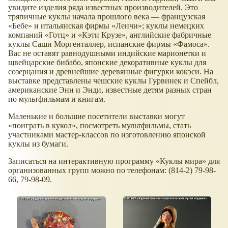
увидите изделия ряда известных производителей. Это
тряпичные куклы начала прошлого века — французская
«Бебе» и итальянская фирмы «Ленчи»; куклы немецких
компаний «Готц» и «Кэти Крузе», английские фабричные
куклы Саши Моргенталлер, испанские фирмы «Фамоса».
Вас не оставят равнодушными индийские марионетки и
щвейцарские бибабо, японские декоративные куклы для
созерцания и древнейшие деревянные фигурки кокэси. На
выставке представлены чешские куклы Гурвинек и Спейбл,
американские Энн и Энди, известные детям разных стран
по мультфильмам и книгам.
Маленькие и большие посетители выставки могут
«поиграть в кукол», посмотреть мультфильмы, стать
участниками мастер-классов по изготовлению японской
куклы из бумаги.
Записаться на интерактивную программу «Куклы мира» для
организованных групп можно по телефонам: (814-2) 79-98-
66, 79-98-09.