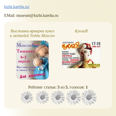
kizhi.karelia.ru/
EMail: museum@kizhi.karelia.ru
Выставка-ярмарка кукол
КуклаЯ
Вы
и медведей Тедди Moscow
кр
Fair 2013
Рейтинг статьи:
5
из
5
, голосов:
1