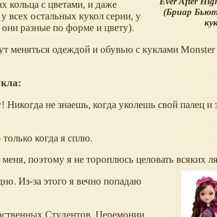
Ever After Hig
ах кольца с цветами, и даже
(Бриар Бьют
у всех остальных кукол серии, у
ку
 они разные по форме и цвету).
гут меняться одеждой и обувью с куклами Monster
укла:
 Никогда не знаешь, когда уколешь свой палец и 
 только когда я сплю.
меня, поэтому я не тороплюсь целовать всяких л
но. Из-за этого я вечно попадаю
рственных Студентов. Церемонии