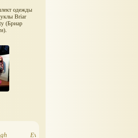
лект одежды
куклы Briar
ty (Бриар
и).
igh
Ever After High,
Туалетный стол