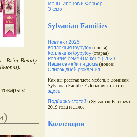
Манн, Иванов и Фербер
Эксмо
Sylvanian Families
Новинки 2025
Коллекция toybytoy
(новая)
Коллекция toybytoy
(старая)
Ревизия семей на конец 2023
h - Briar Beauty
Наши семейки и дома
(новое)
 Бьюти).
Список дней рождения
Как вы расставляете мебель в домиках
Sylvanian Families? Добавляйте фото
 товары с
здесь
!
Подборка статей
о Sylvanian Families с
2019 года и далее.
и)
Коллекции