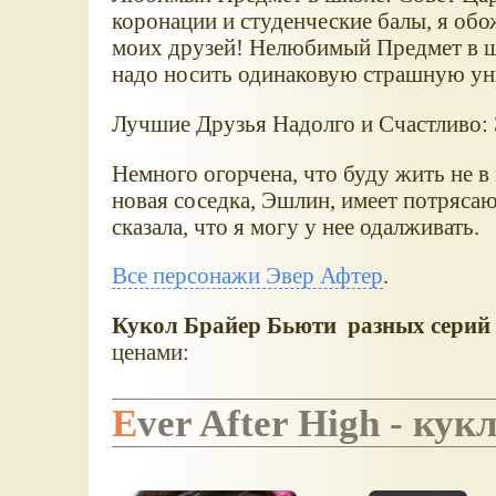
коронации и студенческие балы, я об
моих друзей! Нелюбимый Предмет в ш
надо носить одинаковую страшную у
Лучшие Друзья Надолго и Счастливо: 
Немного огорчена, что буду жить не в
новая соседка, Эшлин, имеет потряса
сказала, что я могу у нее одалживать.
Все персонажи Эвер Афтер
.
Кукол Брайер Бьюти разных серий 
ценами:
Ever After High -
кукл