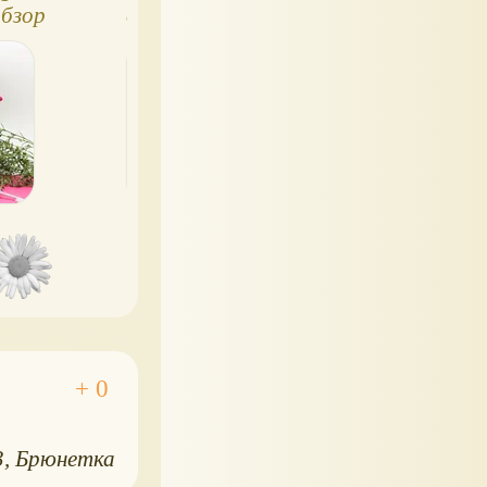
обзор
серия кукол
Рейвен Квин
Through The Woods
(Destiny Vanity)
(Лесные
приключения)
3
Брюнетка