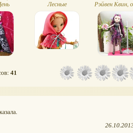
День
Лесные
Рэйвен Квин, 
 Брайер
приключения, Ever
и
After High
сов:
41
казала.
26.10.201