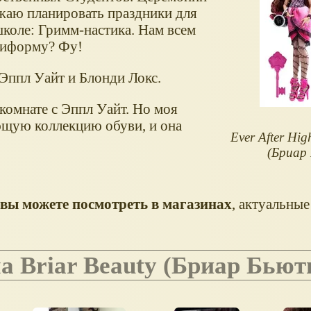
ожаю планировать праздники для
коле: Гримм-настика. Нам всем
ниформу? Фу!
Эппл Уайт и Блонди Локс.
 комнате с Эппл Уайт. Но моя
ющую коллекцию обуви, и она
Ever After Hig
(Бриар
вы можете посмотреть в магазинах
, актуальные
а Briar Beauty
(Бриар Бьют