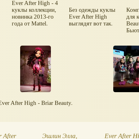
Ever After High - 4
куклы коллекции,
Без одежды куклы
Комп
новинка 2013-го
Ever After High
для 
года от Mattel.
выглядят вот так.
Beau
Бьют
Ever After High - Briar Beauty.
 After
Эшлин Элла,
Ever After H