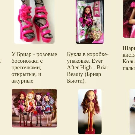
Шар
У Бриар - розовые
Кукла в коробке-
кист
т
босоножки с
упаковке. Ever
Коль
цветочками,
After High - Briar
паль
открытые, и
Beauty (Бриар
ажурные
Бьюти).
колготки.