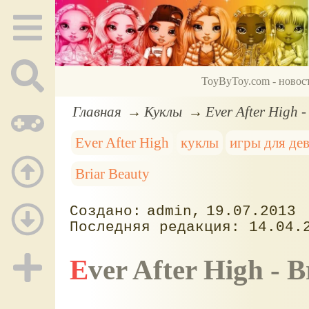
ToyByToy.com - новос
Главная
Куклы
Ever After High 
Ever After High
куклы
игры для де
Briar Beauty
admin
19.07.2013
14.04.
Ever After High -
B