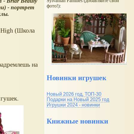
h - Briar Beauty
Sylvanian Families (добавляйте свои
фото!):
и) - портрет
клы.
 High (Школа
задремлешь на
Новинки игрушек
Новый 2026 год, ТОП-30
ягушек.
Подарки на Новый 2025 год
Игрушки 2024 - новинки
Книжные новинки