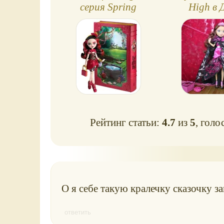
серия Spring
High в 
Unsprung (Сказка
Наследия -
наизнанку)
Бьют
Рейтинг статьи:
4.7
из
5
, голо
О я себе такую кралечку сказочку за
ответить