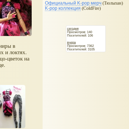
Официальный K-pop мерч
(Тюльпан)
K-pop коллекция
(ColdFire)
сегодня
Просмотров: 140
Посетителей: 106
вчера
ниры в
Просмотров: 7362
Посетителей: 3105
ях и локтях.
цо-цветок на
це.