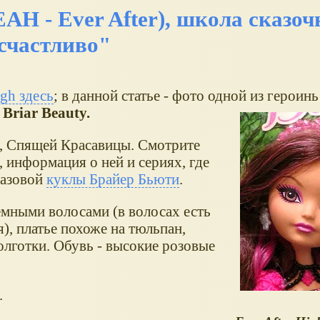
EAH - Ever After), школа сказо
счастливо"
igh здесь
; в данной статье - фото одной из героинь
Briar Beauty.
и, Спящей Красавицы. Смотрите
 информация о ней и сериях, где
базовой
куклы Брайер Бьюти
.
тёмными волосами (в волосах есть
), платье похоже на тюльпан,
олготки. Обувь - высокие розовые
.