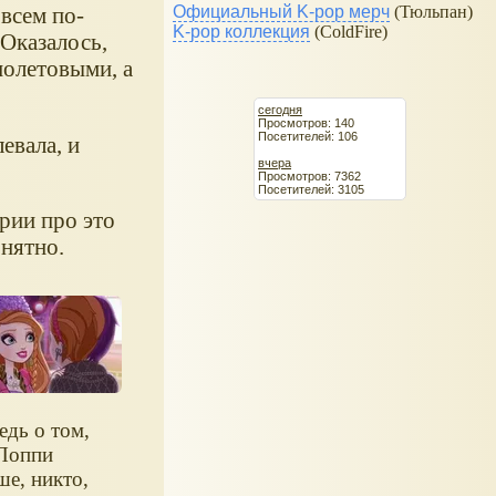
овсем по-
Официальный K-pop мерч
(Тюльпан)
K-pop коллекция
(ColdFire)
 Оказалось,
иолетовыми, а
сегодня
Просмотров: 140
Посетителей: 106
евала, и
вчера
Просмотров: 7362
Посетителей: 3105
ерии про это
онятно.
едь о том,
Поппи
ше, никто,