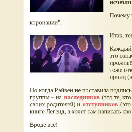
исчезли 
Почему т
коронации".
Итак, те
Каждый 
это озна
проживёт
тоже отк
принц (
Но когда Рэйвен
не
поставила подпись 
группы – на
наследников
(это те, кт
своих родителей) и
отступников
(это 
книге Легенд, а хочет сам написать св
Вроде всё!