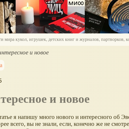
ти мира кукол, игрушек, детских книг и журналов, партворков,
 интересное и новое
а
5
интересное и новое
татье я напишу много нового и интересного об Эв
орее всего, вы не знали, если, конечно же не смотр