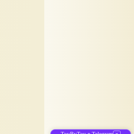
ToyByToy в Telegram