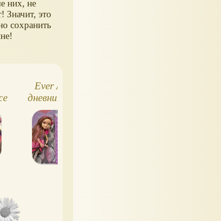
е них, не
т! Значит, это
о сохранить
йне!
Ever After High,
Школа "Долго и
же
дневник для школы
счастливо". Мир
Страны Чудес