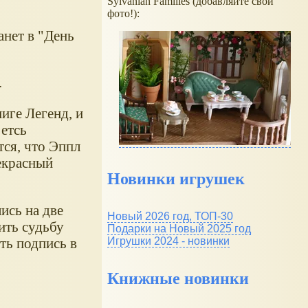
Sylvanian Families (добавляйте свои
фото!):
анет в "День
.
иге Легенд, и
 етсь
тся, что Эппл
рекрасный
Новинки игрушек
ись на две
Новый 2026 год, ТОП-30
рить судьбу
Подарки на Новый 2025 год
Игрушки 2024 - новинки
ить подпись в
Книжные новинки