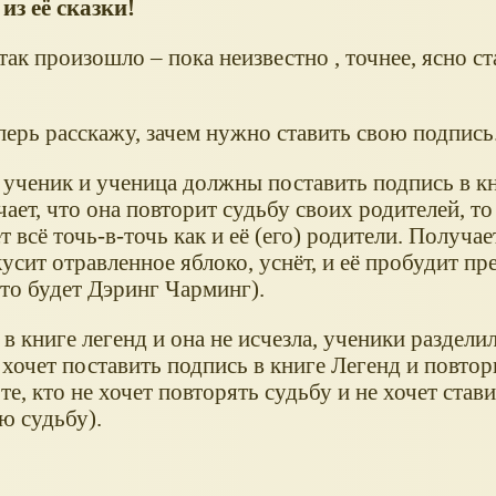
из её сказки!
ак произошло – пока неизвестно , точнее, ясно ст
перь расскажу, зачем нужно ставить свою подпись
ученик и ученица должны поставить подпись в кн
чает, что она повторит судьбу своих родителей, то
 всё точь-в-точь как и её (его) родители. Получае
усит отравленное яблоко, уснёт, и её пробудит п
это будет Дэринг Чарминг).
в книге легенд и она не исчезла, ученики разделил
о хочет поставить подпись в книге Легенд и повто
те, кто не хочет повторять судьбу и не хочет став
ою судьбу).