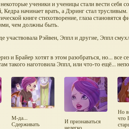
 некоторые ученики и ученицы стали вести себя с
, Кедра начинает врать, а Дэринг стал трусливым.
агической книге стихотворение, глаза становятся ф
ими, чем должны быть.
де участвовала Рэйвен, Эппл и другие, Эппл смухл
из и Брайер хотят в этом разобраться, но... все с
ам такого наготовила Эппл, или что-то ещё... неп
Но в
М-да...
что 
И признаваться
Сдерживать
стар
нелегко...