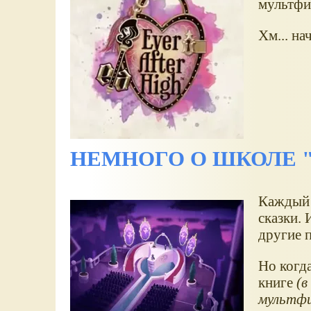
мультфи
Хм... на
НЕМНОГО О ШКОЛЕ "
Каждый 
сказки. 
другие п
Но когда
книге
(в
мультфи