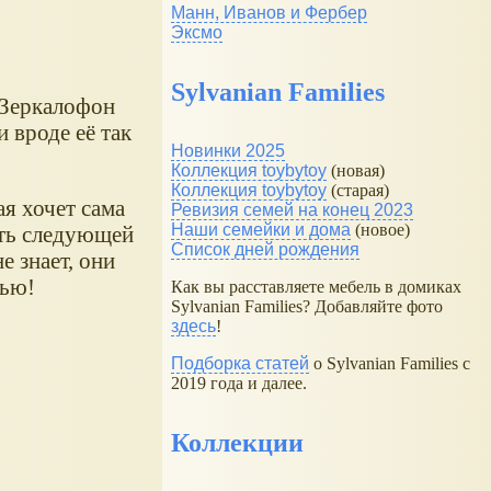
Манн, Иванов и Фербер
Эксмо
Sylvanian Families
 Зеркалофон
 вроде её так
Новинки 2025
Коллекция toybytoy
(новая)
Коллекция toybytoy
(старая)
я хочет сама
Ревизия семей на конец 2023
Наши семейки и дома
(новое)
тать следующей
Список дней рождения
е знает, они
нью!
Как вы расставляете мебель в домиках
Sylvanian Families? Добавляйте фото
здесь
!
Подборка статей
о Sylvanian Families с
2019 года и далее.
Коллекции