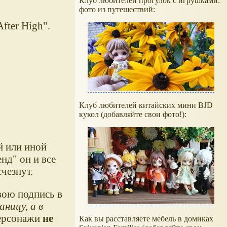
Клуб любителей прогулок с игрушками:
фото из путешествий:
fter High".
Клуб любителей китайских мини BJD
кукол (добавляйте свои фото!):
й или иной
нд" он и все
счезнут.
вою подпись в
аницу, а в
персонажи
не
Как вы расставляете мебель в домиках