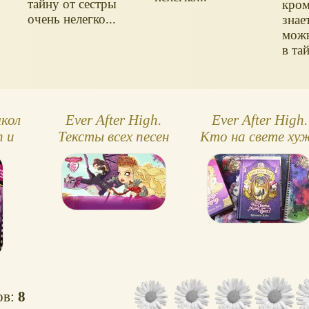
тайну от сестры
кром
очень нелегко...
знае
можн
в та
кол
Ever After High.
Ever After High.
h и
Тексты всех песен
Кто на свете ху
igh
всех?
ов:
8