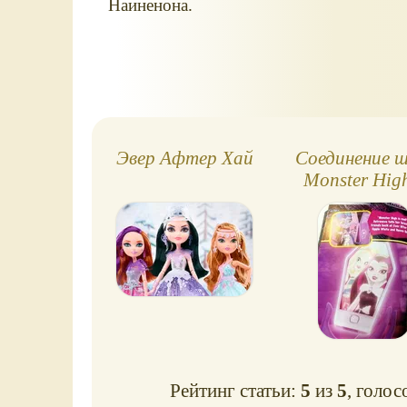
Наиненона.
Эвер Афтер Хай
Соединение ш
Monster Hig
Ever After H
Рейтинг статьи:
5
из
5
, голос