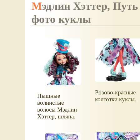
Мэдлин Хэттер, Путь в Страну Чудес, Эвер Афтер Хай,
фото куклы
Розово-красные
Пышные
колготки куклы.
волнистые
волосы Мэдлин
Хэттер, шляпа.