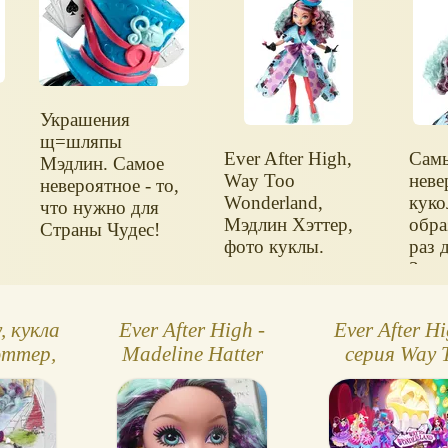
Украшения
щ=шляпы
Ever After High,
Сам
Мэдлин. Самое
Way Too
неве
невероятное - то,
Wonderland,
куко
что нужно для
Мэдлин Хэттер,
обра
Страны Чудес!
фото куклы.
раз 
Зазе
Стра
, кукла
Ever After High -
Ever After Hi
эттер,
Madeline Hatter
серия Way 
r High
Wonderlan