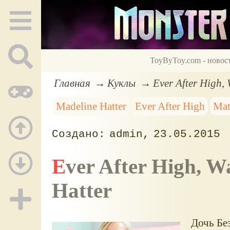
ToyByToy.com - новос
Главная
Куклы
Ever After High,
Madeline Hatter
Ever After High
Mat
admin
23.05.2015
Ever After High, Way Too Wonderland, Madeline
Hatter
Дочь Бе