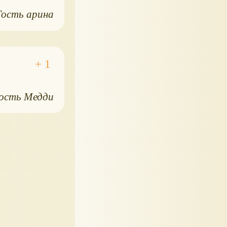
Гость арина
ость Медди