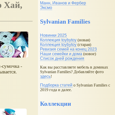
Манн, Иванов и Фербер
Эксмо
Sylvanian Families
Новинки 2025
Коллекция toybytoy
(новая)
Коллекция toybytoy
(старая)
Ревизия семей на конец 2023
Наши семейки и дома
(новое)
Список дней рождения
-сумочка -
Как вы расставляете мебель в домиках
ывается.
Sylvanian Families? Добавляйте фото
здесь
!
Подборка статей
о Sylvanian Families с
2019 года и далее.
Коллекции