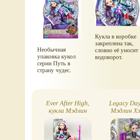
Кукла в коробке
закреплена так,
Необычная
словно её уносит
упаковка кукол
водоворот.
серии Путь в
страну чудес.
Ever After High,
Legacy Day
кукла Мэдлин
Мэдлин Х
Хэттер
Ever Afte