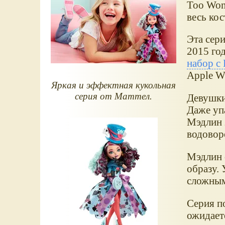
Too Wond
весь кос
Эта сер
2015 год
набор с
Apple Wh
Яркая и эффектная кукольная
серия от Маттел.
Девушки
Даже упа
Мэдлин з
водовор
Мэдлин о
образу. 
сложным
Серия п
ожидает