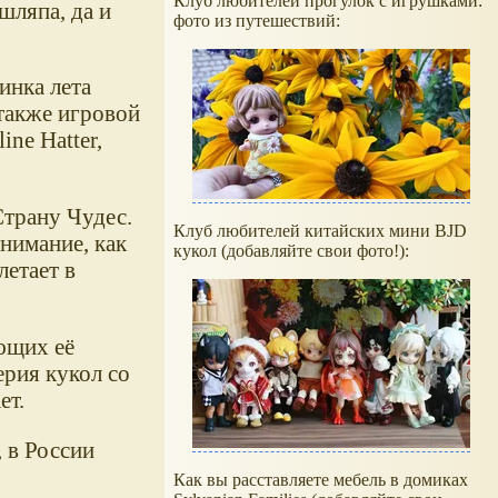
Клуб любителей прогулок с игрушками:
шляпа, да и
фото из путешествий:
инка лета
 также игровой
ine Hatter,
Страну Чудес.
Клуб любителей китайских мини BJD
нимание, как
кукол (добавляйте свои фото!):
летает в
ющих её
ерия кукол со
ет.
 в России
Как вы расставляете мебель в домиках