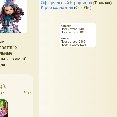
Официальный K-pop мерч
(Тюльпан)
K-pop коллекция
(ColdFire)
сегодня
Просмотров: 140
Посетителей: 106
вчера
ые
Просмотров: 7362
Посетителей: 3105
роятные
льные
зы - в самый
для
ркалья,
ны Чудес!
gh,
Элистар
Ever After High
То
Вандерлэнд, Эвер
Sugar Coated
d
Афтер Хай