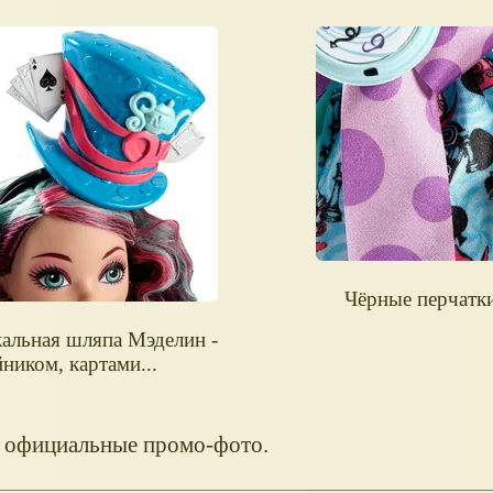
Чёрные перчатк
альная шляпа Мэделин -
йником, картами...
 официальные промо-фото.