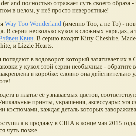
erland полностью отражает суть своего образа - 
тюм в целом, у неё просто невероятные!
ия
Way Too Wonderland
(именно Too, а не To) - нов
а. В серии несколько кукол в сложных нарядах, а
 Рэйвен Квин
. В серию входят Kitty Cheshire, Madel
ite, и Lizzie Hearts.
 попадают в водоворот, который затягивает их в 
ковки у кукол этой серии необычные - обратите в
акреплена в коробке: словно она действительно у
оте!
дета в платье её узнаваемых цветов, соответству
Уникальные принты, украшения, аксессуары: эта с
и костюмами, каждая деталь которых заворажива
оступила в продажу в США в конце мая 2015 года,
ся чуть позже.