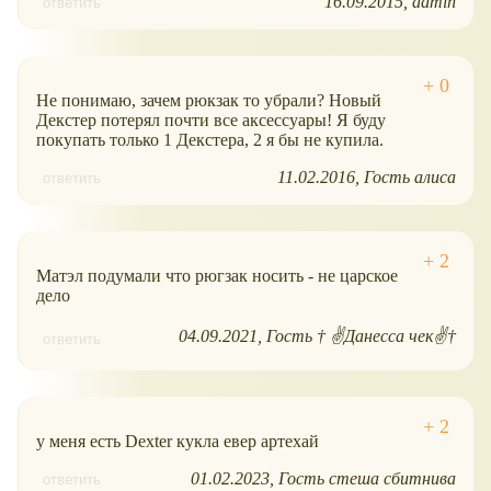
16.09.2015
admin
ответить
Не понимаю, зачем рюкзак то убрали? Новый
Декстер потерял почти все аксессуары! Я буду
покупать только 1 Декстера, 2 я бы не купила.
11.02.2016
Гость алиса
ответить
Матэл подумали что рюгзак носить - не царское
дело
04.09.2021
Гость † ✌️Данесса чек✌️†
ответить
у меня есть Dexter кукла евер артехай
01.02.2023
Гость стеша сбитнива
ответить