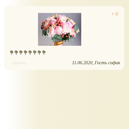
💐💐💐💐💐💐💐💐
11.06.2020
Гость софия
ответить