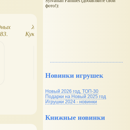
Sylvanian Families (добавляйте свои
фото!):
дных
Живая кукла.
Куклы в народн
83.
Куклы в народных
костюмах №93
и
костюмах №82.
Могилёвский
Словацкий костюм
костюм
Новинки игрушек
Новый 2026 год, ТОП-30
Подарки на Новый 2025 год
Игрушки 2024 - новинки
Книжные новинки