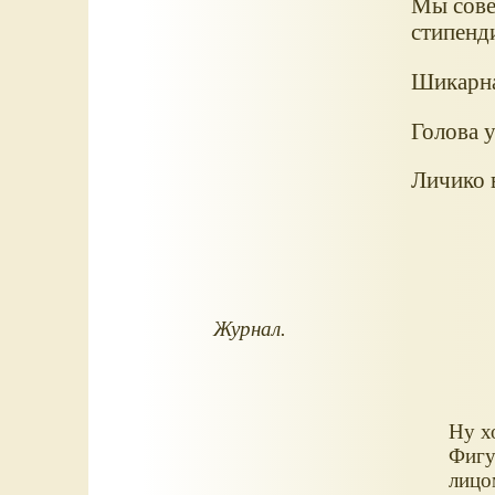
Мы сове
стипенди
Шикарна
Голова 
Личико 
Журнал.
Ну х
Фигу
лицо