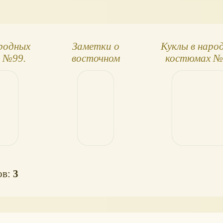
ародных
Заметки о
Куклы в наро
 №99.
восточном
костюмах №
ский
костюме
Нагайбак
юм
ов:
3