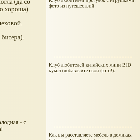
Клуб любителей прогулок с игрушками:
гла (да со
фото из путешествий:
о хороша).
меховой.
бисера).
Клуб любителей китайских мини BJD
кукол (добавляйте свои фото!):
лодная - с
!
Как вы расставляете мебель в домиках