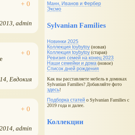
Манн, Иванов и Фербер
Эксмо
.2013
admin
Sylvanian Families
Новинки 2025
Коллекция toybytoy
(новая)
Коллекция toybytoy
(старая)
е
Ревизия семей на конец 2023
Наши семейки и дома
(новое)
Список дней рождения
014
Евдокия
Как вы расставляете мебель в домиках
Sylvanian Families? Добавляйте фото
здесь
!
Подборка статей
о Sylvanian Families с
2019 года и далее.
Коллекции
.2014
admin