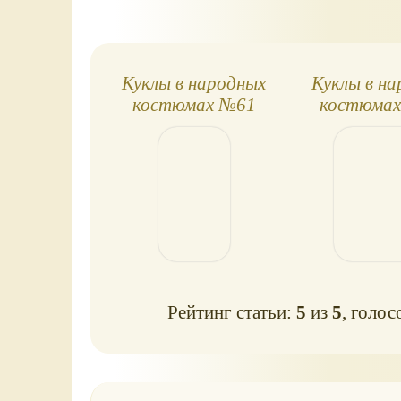
Куклы в народных
Куклы в н
костюмах №61
костюмах
Удэгей
кост
Рейтинг статьи:
5
из
5
, голос