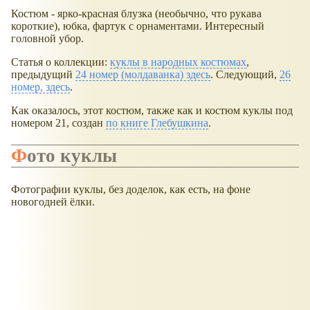
Костюм - ярко-красная блузка (необычно, что рукава
короткие), юбка, фартук с орнаментами. Интересный
головной убор.
Статья о коллекции:
куклы в народных костюмах
,
предыдущий
24 номер (молдаванка) здесь
. Следующий,
26
номер, здесь
.
Как оказалось, этот костюм, также как и костюм куклы под
номером 21, создан
по книге Глебушкина
.
Фото куклы
Фотографии куклы, без доделок, как есть, на фоне
новогодней ёлки.