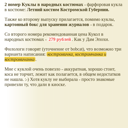
2 номер Куклы в народных костюмах
- фарфоровая кукла
в костюме:
Летний костюм Костромской Губернии.
Также ко второму выпуску прилагается, помимо куклы,
картонный бокс для хранения журналов
- в подарок.
Со второго номера рекомендованная цена Кукол в
народных костюмах -
279 рублей
. Как у Дам Эпохи.
Филологи говорят (уточнение от bobcat), что возможно три
варианта написания:
костромичка, костромчанка и
костромичанка
.
Мне с куклой очень повезло - аккуратная, хорошо стоит,
коса не торчит, лежит как полагается, в общем недостатков
не нашла. :-) Хотя куклу не выбирала - просто знакомые
привезли ту, что дали в киоске.