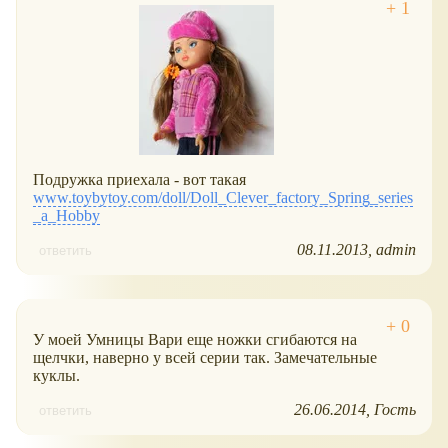
Подружка приехала - вот такая
www.toybytoy.com/doll/Doll_Clever_factory_Spring_series
_a_Hobby
08.11.2013
admin
ответить
У моей Умницы Вари еще ножки сгибаются на
щелчки, наверно у всей серии так. Замечательные
куклы.
26.06.2014
Гость
ответить