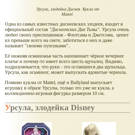
Урсула, злодейка Диснея. Кукла от
Mattel.
Одна из самых известных диснеевских злодеев, входит в
официальный состав
"Диснеевских Див Тьмы".
Урсула очень
любит своих приспешников - Флотсама и Джетсома, ценит
их превыше всего на свете, заботиться о них и даже
называет "своими пупсиками".
Её нижняя осминожья часть напоминает чёрное вечернее
платье и почему-то имеет всего шесть щупалец. Видимо,
подразумевается, что руки - это оставшиеся два щупальца.
Урсула, как осьминог, может выпускать ядовитые чернила.
Помимо куклы от Mattel, ещё и Bullyland выпускает
игрушку в образе Урсулы, только это уже не кукла, а
коллекционно-игровая фигурка размером 10 см.
Урсула, злодейка Disney