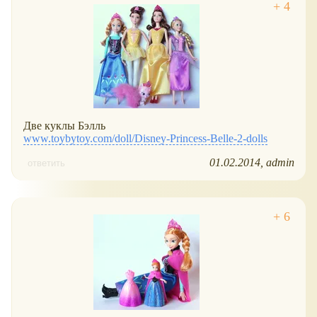
Две куклы Бэлль
www.toybytoy.com/doll/Disney-Princess-Belle-2-dolls
01.02.2014
admin
ответить