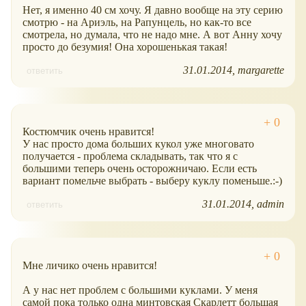
Нет, я именно 40 см хочу. Я давно вообще на эту серию
смотрю - на Ариэль, на Рапунцель, но как-то все
смотрела, но думала, что не надо мне. А вот Анну хочу
просто до безумия! Она хорошенькая такая!
31.01.2014
margarette
ответить
Костюмчик очень нравится!
У нас просто дома больших кукол уже многовато
получается - проблема складывать, так что я с
большими теперь очень осторожничаю. Если есть
вариант помельче выбрать - выберу куклу поменьше.:-)
31.01.2014
admin
ответить
Мне личико очень нравится!
А у нас нет проблем с большими куклами. У меня
самой пока только одна минтовская Скарлетт большая