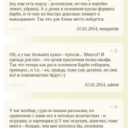
(ну, еще есть ворлд - долловская, но она в коробке
лежит, убрана). А у дочек в основном куклы формата
барби, и то они их быстро довольно ломают и
выкидывают. Так что для Анны место найдется.
31.01.2014
margarette
ответить
Ой, а у нас больших кукол - пупсов... Много!! И
одежда для них - это целая приличная полка шкафа.
Так что теперь как раз в основном Барби собираем,
принцесс, и т.п. - их, правда, тоже уже десятки, но они
всё ж покомпактнее будут.:-)
31.01.2014
admin
ответить
У вас вообще, судя по вашим рассказам, по
сравнению с нами все в оптовых количествах - и
игрушки, и партворки:)) У нас игрушек, конечно, тоже
много - больше, чем мне хотелось бы, половина