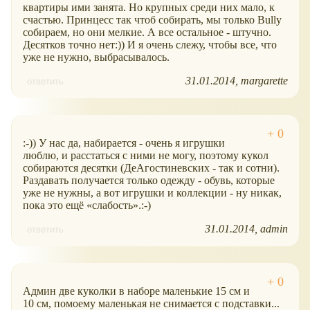
квартиры ими занята. Но крупных среди них мало, к
счастью. Принцесс так чтоб собирать, мы только Bully
собираем, но они мелкие. А все остальное - штучно.
Десятков точно нет:)) И я очень слежу, чтобы все, что
уже не нужно, выбрасывалось.
31.01.2014
margarette
ответить
:-)) У нас да, набирается - очень я игрушки
люблю, и расстаться с ними не могу, поэтому кукол
собираются десятки (ДеАгостиневских - так и сотни).
Раздавать получается только одежду - обувь, которые
уже не нужны, а вот игрушки и коллекции - ну никак,
пока это ещё
слабость
.:-)
31.01.2014
admin
ответить
Админ две куколки в наборе маленькие 15 см и
10 см, помоему маленькая не снимается с подставки...