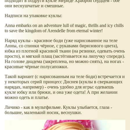
подходит в подруги кукле Мериде Храброй сердцем - обе
они веснушчатые и смешные.
Надписи на упаковке куклы:
Anna embarks on an adventure lull of magic, thrills and icy chills
to save the kingdom of Arendelle from eternal winter!
Наряд куклы - красивое боди (уже нарисованное на теле
Анны, со спинки чёрное, с рукавами бирюзового цвета),
юбка из плотной красивой ткани (на резинке, одевать очень
просто), и мягкий плащ (застёгивается на липучку спереди).
На голове диадема (закреплена, но можно снять), на ногах -
красивые чёрные полусапожки.
Такой вариант (с нарисованным на теле боди) встречается и
у некоторых серий принцесс Диснея (куклы в сверкающих
нарядах, например) - очень удобно для игры: одеваешь
кукле юбку или брюки, и она уже одета! А при желании
можно одеть и платье.
Личико - как в мультфильме. Куклы улыбается, глаза -
большие, маленький носик, веснушки.