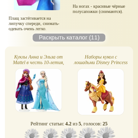
На ногах - красивые чёрные
полусапожки (снимаются).
Плащ застёгивается на
липучку спереди, снимать-
одевать очень легко.
Куклы Анна и Эльза от
Наборы кукол с
Mattel в честь 10-летия,
лошадьми Disney Princess
Disney Collector Frozen
от Mattel, новинки 2025
Рейтинг статьи:
4.2
из
5
, голосов:
25