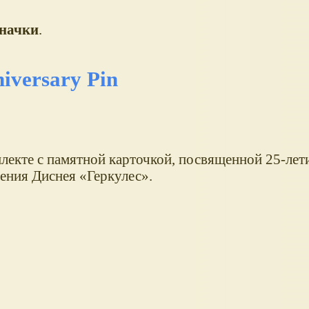
значки
.
iversary Pin
плекте с памятной карточкой, посвященной 25-ле
чения Диснея
Геркулес
.