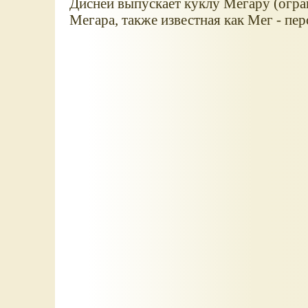
Дисней выпускает куклу Мегару (огр
Мегара, также известная как Мег - п