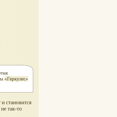
етия
ма
Геркулес
 и становится
не так-то