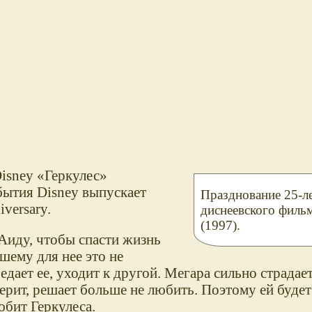
Disney
Геркулес
обытия Disney выпускает
Празднование 25-л
versary.
диснеевского филь
(1997).
Аиду, чтобы спасти жизнь
шему для нее это не
дает ее, уходит к другой. Мегара сильно страдает
ерит, решает больше не любить. Поэтому ей будет 
юбит Геркулеса.