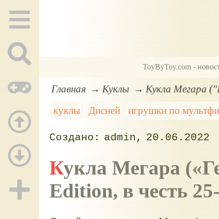
ToyByToy.com - новос
Главная
Куклы
Кукла Мегара ("Г
куклы
Дисней
игрушки по мультф
admin
20.06.2022
Кукла Мегара (
Г
Edition, в честь 2