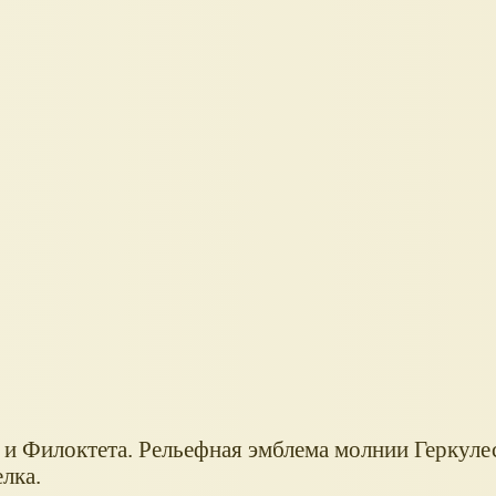
 и Филоктета. Рельефная эмблема молнии Геркулес
лка.